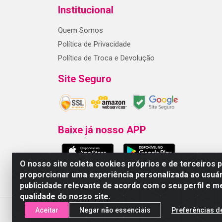
Institucional
Quem Somos
Política de Privacidade
Política de Troca e Devolução
Site Seguro
Baixe já nosso APP
O nosso site coleta cookies próprios e de terceiros 
proporcionar uma experiência personalizada ao usuár
publicidade relevante de acordo com o seu perfil e m
ARMAZEM DOS COSMETICOS DISTRIBUIDORA LTD
qualidade do nosso site.
Aceitar
Negar não essenciais
Preferências d