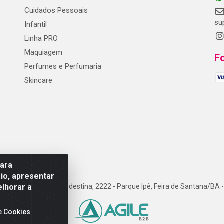
Cuidados Pessoais
su
Infantil
Linha PRO
Maquiagem
F
Perfumes e Perfumaria
Skincare
para
io, apresentar
elhorar a
A - Av.Transnordestina, 2222 - Parque Ipê, Feira de Santana/BA -
e Cookies