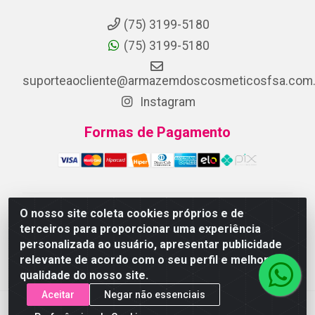
(75) 3199-5180
(75) 3199-5180
suporteaocliente@armazemdoscosmeticosfsa.com.
Instagram
Formas de Pagamento
O nosso site coleta cookies próprios e de
ARMAZEM DOS COSMETICOS DISTRIBUIDORA LTDA -
terceiros para proporcionar uma experiência
Av.Transnordestina, 2222 - Parque Ipê, Feira de
personalizada ao usuário, apresentar publicidade
Santana/BA - CEP 44.054-008 - CNPJ 07.246.802/0001-
relevante de acordo com o seu perfil e melhorar a
25
qualidade do nosso site.
Aceitar
Negar não essenciais