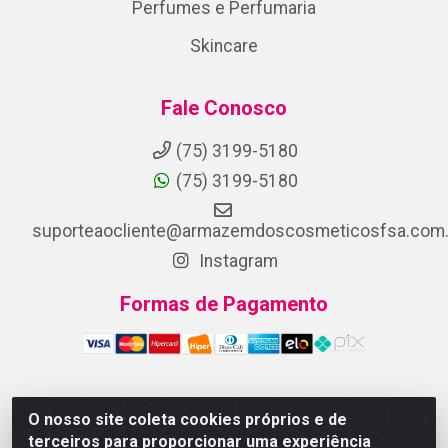
Perfumes e Perfumaria
Skincare
Fale Conosco
(75) 3199-5180
(75) 3199-5180
suporteaocliente@armazemdoscosmeticosfsa.com.
Instagram
Formas de Pagamento
O nosso site coleta cookies próprios e de
ARMAZEM DOS COSMETICOS DISTRIBUIDORA LTDA -
terceiros para proporcionar uma experiência
Av.Transnordestina, 2222 - Parque Ipê, Feira de