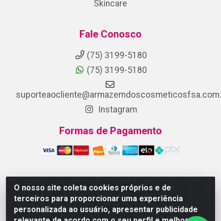
Skincare
Fale Conosco
(75) 3199-5180
(75) 3199-5180
suporteaocliente@armazemdoscosmeticosfsa.com.
Instagram
Formas de Pagamento
O nosso site coleta cookies próprios e de
ARMAZEM DOS COSMETICOS DISTRIBUIDORA LTDA -
terceiros para proporcionar uma experiência
Av.Transnordestina, 2222 - Parque Ipê, Feira de
personalizada ao usuário, apresentar publicidade
Santana/BA - CEP 44.054-008 - CNPJ 07.246.802/0001-
relevante de acordo com o seu perfil e melhorar a
25