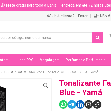
📦 Frete grátis para toda a Bahia — entrega em até 72 horas útei
|
Já é cliente? - Entrar
Não é 
Infantil
Linha PRO
Maquiagem
Perfumes e Perfumaria
 DESCOLORACAO
TONALIZANTE FANTASIA FASHION COLOR BLUE - YAMÁ
Tonalizante Fa
Blue - Yamá