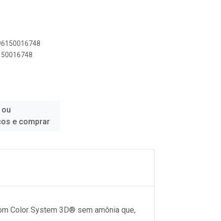
896150016748
6150016748
 ou
ços e comprar
 com Color System 3D® sem amônia que,