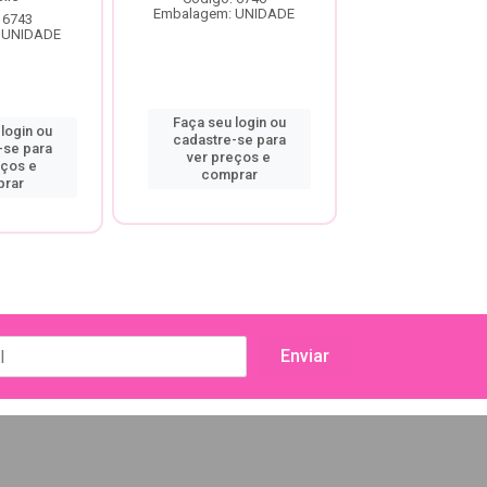
Embalagem: UNIDADE
Embalagem: U
 6743
 UNIDADE
Faça seu login ou
Faça seu log
login ou
cadastre-se para
cadastre-se
-se para
ver preços e
ver preço
eços e
comprar
compra
rar