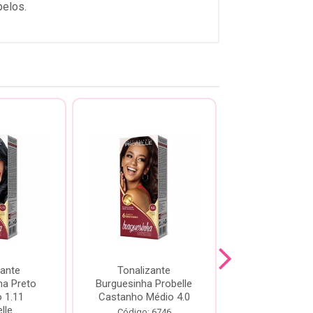
belos.
zante
Tonalizante
Tonalizante P
ha Preto
Burguesinha Probelle
Burguesinha
 1.11
Castanho Médio 4.0
Castanho Clar
lle
Código: 6746
Código: 67