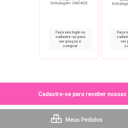
Embalagem: UNIDADE
agem: UNIDADE
Embalag
a seu login ou
Faça seu login ou
Faça s
astre-se para
cadastre-se para
cadas
er preços e
ver preços e
ver
comprar
comprar
c
Cadastre-se para receber nossas 
Meus Pedidos