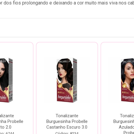
dor dos fios prolongando e deixando a cor muito mais viva nos ca
lizante
Tonalizante
Tonali
nha Probelle
Burguesinha Probelle
Burguesin
to 2.0
Castanho Escuro 3.0
Azulado
Probe
go: 6744
Código: 8234