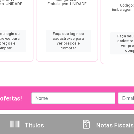
em: UNIDADE
Embalagem: UNIDADE
Código:
Embalagem:
eu login ou
Faça seu login ou
Faça seu 
tre-se para
cadastre-se para
cadastre
 preços e
ver preços e
ver pr
omprar
comprar
comp
ofertas!
Títulos
Notas Fiscais