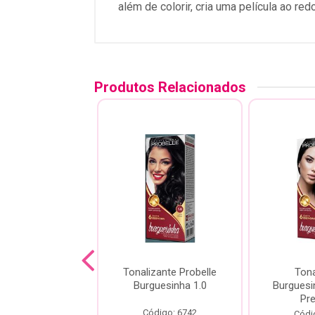
além de colorir, cria uma película ao re
Produtos Relacionados
zante Probelle
Tonalizante Probelle
Tona
guesinha 5.0
Burguesinha 1.0
Burguesi
nho Claro 50Ml
Pre
Código: 6742
ódigo: 6748
Códi