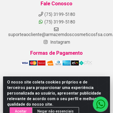
Fale Conosco
(75) 3199-5180
(75) 3199-5180
suporteaocliente@armazemdoscosmeticosfsa.com.
Instagram
Formas de Pagamento
O nosso site coleta cookies próprios e de
ARMAZEM DOS COSMETICOS DISTRIBUIDORA LTDA -
terceiros para proporcionar uma experiência
Av.Transnordestina, 2222 - Parque Ipê, Feira de
personalizada ao usuário, apresentar publicidade
Santana/BA - CEP 44.054-008 - CNPJ 07.246.802/0001-
relevante de acordo com o seu perfil e melhorar a
25
qualidade do nosso site.
Aceitar
Negar não essenciais