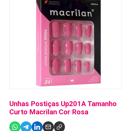
Unhas Postiças Up201A Tamanho
Curto Macrilan Cor Rosa