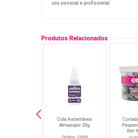
uso pessoal e profissional.
Produtos Relacionados
cate Merheje
Cola Instantânea
Cortad
las Basic Lilás
Almasuper 20g
Pequen
Ref 
digo: 13968
Código: 13309
Códi