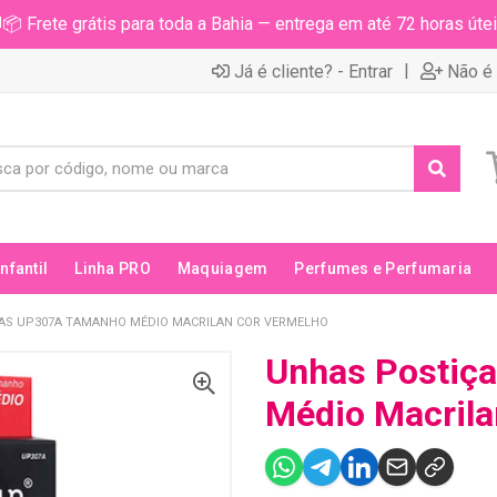
📦 Frete grátis para toda a Bahia — entrega em até 72 horas útei
|
Já é cliente? - Entrar
Não é 
Infantil
Linha PRO
Maquiagem
Perfumes e Perfumaria
AS UP307A TAMANHO MÉDIO MACRILAN COR VERMELHO
Unhas Postiç
Médio Macrila