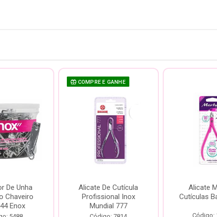
COMPRE E GANHE
or De Unha
Alicate De Cutícula
Alicate 
o Chaveiro
Profissional Inox
Cutículas B
944 Enox
Mundial 777
Código:
go: 5488
Código: 7814