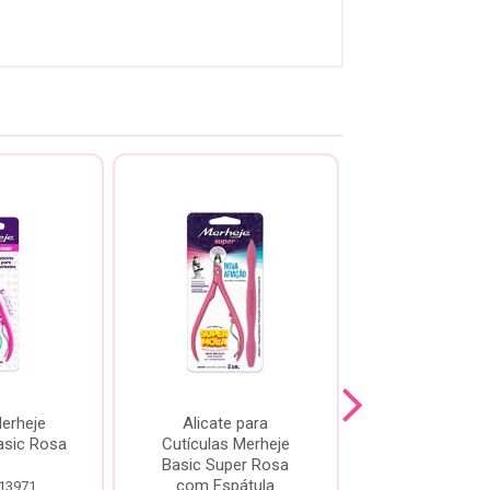
Merheje
Alicate para
Alicate Mer
asic Rosa
Cutículas Merheje
Cutículas Basi
Basic Super Rosa
com Espátula
 13971
Código: 13