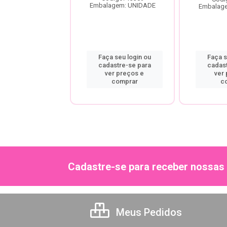
agem: UNIDADE
Embalagem: UNIDADE
Embalag
a seu login ou
Faça seu login ou
Faça s
astre-se para
cadastre-se para
cadas
er preços e
ver preços e
ver
comprar
comprar
c
Cadastre-se para receber nossas 
Meus Pedidos