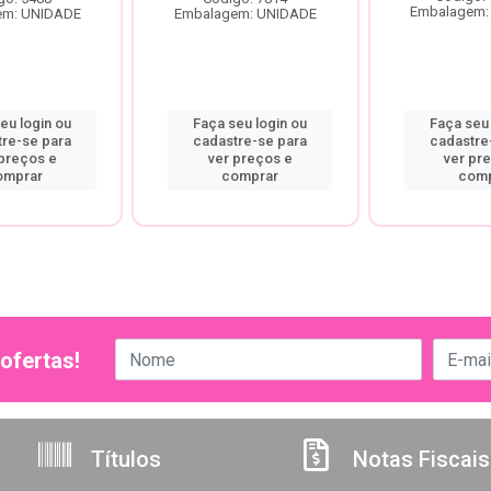
Embalagem:
em: UNIDADE
Embalagem: UNIDADE
eu login ou
Faça seu login ou
Faça seu 
tre-se para
cadastre-se para
cadastre
 preços e
ver preços e
ver pr
omprar
comprar
comp
ofertas!
Títulos
Notas Fiscais