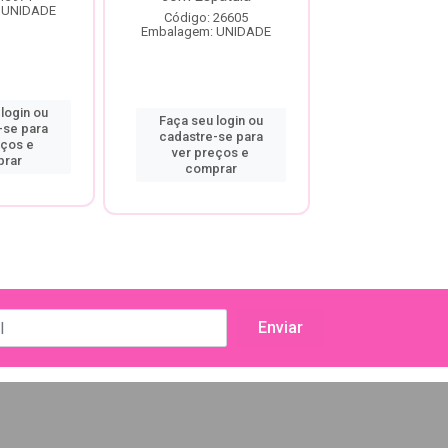
 UNIDADE
Embalagem: U
Código: 26605
Embalagem: UNIDADE
login ou
Faça seu log
Faça seu login ou
-se para
cadastre-se
cadastre-se para
eços e
ver preço
ver preços e
rar
compra
comprar