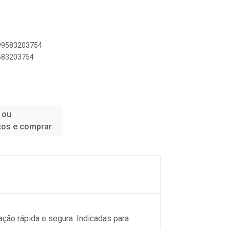
899583203754
9583203754
 ou
ços e comprar
ão rápida e segura. Indicadas para