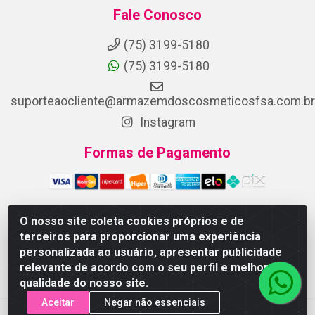
Fale Conosco
(75) 3199-5180
(75) 3199-5180
suporteaocliente@armazemdoscosmeticosfsa.com.br
Instagram
Formas de Pagamento
O nosso site coleta cookies próprios e de
terceiros para proporcionar uma experiência
ARMAZEM DOS COSMETICOS DISTRIBUIDORA LTDA -
personalizada ao usuário, apresentar publicidade
Av.Transnordestina, 2222 - Parque Ipê, Feira de Santana/BA -
relevante de acordo com o seu perfil e melhorar a
CEP 44.054-008 - CNPJ 07.246.802/0001-25
qualidade do nosso site.
Aceitar
Negar não essenciais