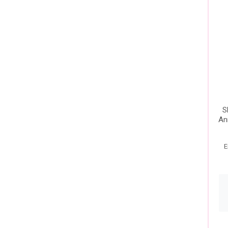
S
An
E