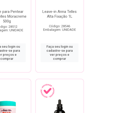
 para Pentear
Leave-in Anna Telles
elles Moracreme
Alta Fixação 1L
500g
Código: 28546
digo: 28512
Embalagem: UNIDADE
agem: UNIDADE
 seu login ou
Faça seu login ou
astre-se para
cadastre-se para
er preços e
ver preços e
comprar
comprar