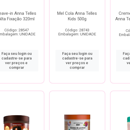
eave-in Anna Telles
Mel Cola Anna Telles
Creme
Alta Fixação 320ml
Kids 500g
Anna T
Código: 28547
Código: 28743
Có
mbalagem: UNIDADE
Embalagem: UNIDADE
Embal
Faça seu login ou
Faça seu login ou
Faça
cadastre-se para
cadastre-se para
cad
ver preços e
ver preços e
v
comprar
comprar