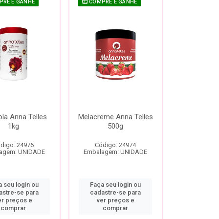
RE E GANHE
COMPRE E GANHE
la Anna Telles
Melacreme Anna Telles
1kg
500g
digo: 24976
Código: 24974
agem: UNIDADE
Embalagem: UNIDADE
 seu login ou
Faça seu login ou
astre-se para
cadastre-se para
er preços e
ver preços e
comprar
comprar