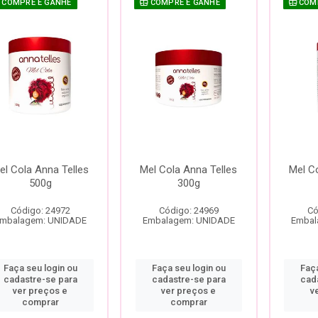
COMPRE E GANHE
COMPRE E GANHE
COMP
el Cola Anna Telles
Mel Cola Anna Telles
Mel Co
500g
300g
Código: 24972
Código: 24969
Có
mbalagem: UNIDADE
Embalagem: UNIDADE
Embal
Faça seu login ou
Faça seu login ou
Faça
cadastre-se para
cadastre-se para
cad
ver preços e
ver preços e
v
comprar
comprar