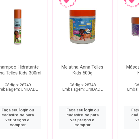
hampoo Hidratante
Melatina Anna Telles
Másca
na Telles Kids 300ml
Kids 500g
Código: 28749
Código: 28748
Có
mbalagem: UNIDADE
Embalagem: UNIDADE
Embal
Faça seu login ou
Faça seu login ou
Faça
cadastre-se para
cadastre-se para
cad
ver preços e
ver preços e
v
comprar
comprar