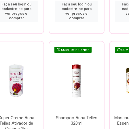
Faça seu login ou
Faça seu login ou
Faça
cadastre-se para
cadastre-se para
cad
ver preços e
ver preços e
v
comprar
comprar
COMPRE E GANHE
COMP
Super Creme Anna
Shampoo Anna Telles
Máscara
Telles Ativador de
320ml
Essenc
Cachos 1kg