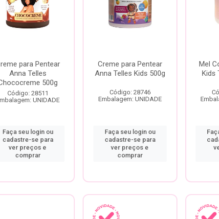
reme para Pentear
Creme para Pentear
Mel Co
Anna Telles
Anna Telles Kids 500g
Kids 
Chococreme 500g
Código: 28746
Có
Código: 28511
Embalagem: UNIDADE
Embal
mbalagem: UNIDADE
Faça seu login ou
Faça seu login ou
Faça
cadastre-se para
cadastre-se para
cad
ver preços e
ver preços e
v
comprar
comprar