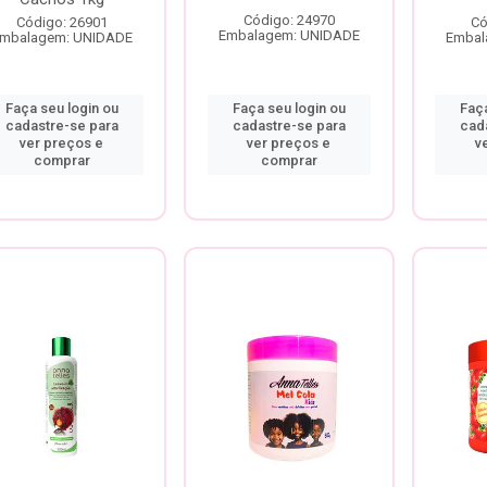
Código: 24970
Código: 26901
Có
Embalagem: UNIDADE
mbalagem: UNIDADE
Embal
Faça seu login ou
Faça seu login ou
Faça
cadastre-se para
cadastre-se para
cad
ver preços e
ver preços e
v
comprar
comprar