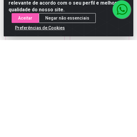
comprar
comprar
relevante de acordo com o seu perfil e melhorar a
qualidade do nosso site.
Aceitar
Negar não essenciais
Preferências de Cookies
ESPONJA MAQUIAGEM
Cola Dafu Cílios
GOTA 12X1
Postiços Preto DF-
CL018
Código: 3088
Código: 5667
Embalagem: DUZIA
Embalagem: UNIDADE