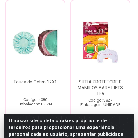
Touca de Cetim 12X1
SUTIA PROTETORE P
MAMILOS BARE LIFTS
1PA
Código: 4080
Código: 3827
Embalagem: DUZIA
Embalagem: UNIDADE
O nosso site coleta cookies próprios e de
Faça seu login ou
Faça seu login ou
terceiros para proporcionar uma experiência
cadastre-se para
cadastre-se para
personalizada ao usuário, apresentar publicidade
ver preços e
ver preços e