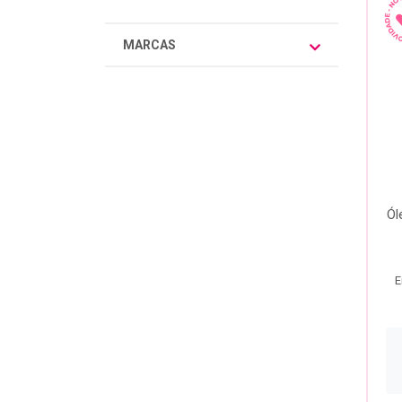
MARCAS
Ól
E