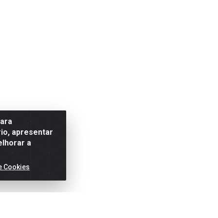
para
io, apresentar
elhorar a
e Cookies