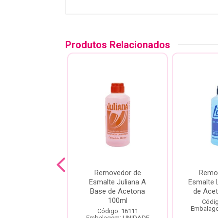
Produtos Relacionados
movedor De
Removedor de
Remo
te Avante Sem
Esmalte Juliana A
Esmalte 
tona 100Ml
Base de Acetona
de Ace
100ml
ódigo: 7651
Códig
agem: UNIDADE
Embalag
Código: 16111
Embalagem: UNIDADE