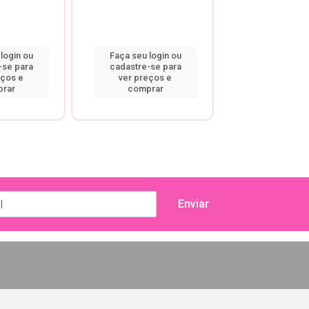
login ou
Faça seu login ou
Faça seu log
-se para
cadastre-se para
cadastre-se
eços e
ver preços e
ver preço
rar
comprar
compra