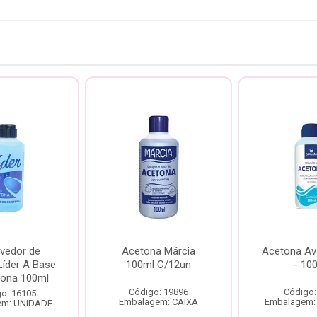
vedor de
Acetona Márcia
Acetona Av
Líder A Base
100ml C/12un
- 10
tona 100ml
Código: 19896
Código:
o: 16105
Embalagem: CAIXA
Embalagem:
em: UNIDADE