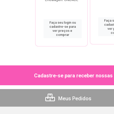
a seu login ou
Faça s
Faça seu login ou
astre-se para
cadas
cadastre-se para
er preços e
ver
ver preços e
comprar
c
comprar
Cadastre-se para receber nossas 
Meus Pedidos