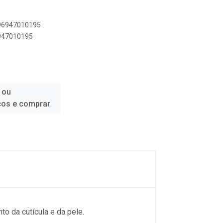
896947010195
6947010195
 ou
ços e comprar
 da cutícula e da pele.