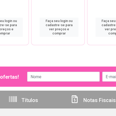
eu login ou
Faça seu login ou
Faça seu 
tre-se para
cadastre-se para
cadastre
 preços e
ver preços e
ver pr
omprar
comprar
comp
ofertas!
Títulos
Notas Fiscais