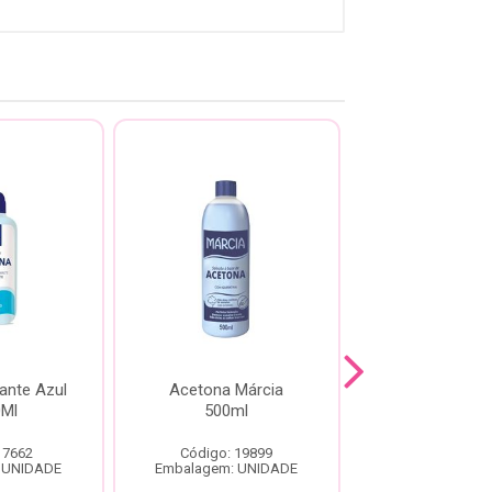
ante Azul
Acetona Márcia
Removedor
0Ml
500ml
Esmalte Avan
Acetona 1
 7662
Código: 19899
Código: 76
 UNIDADE
Embalagem: UNIDADE
Embalagem: U