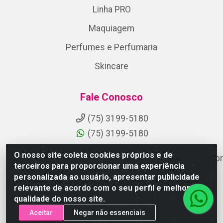
Linha PRO
Maquiagem
Perfumes e Perfumaria
Skincare
Fale Conosco
(75) 3199-5180
(75) 3199-5180
O nosso site coleta cookies próprios e de
suporteaocliente@armazemdoscosmeticosfsa.com.br
terceiros para proporcionar uma experiência
Instagram
personalizada ao usuário, apresentar publicidade
relevante de acordo com o seu perfil e melhorar a
Formas de Pagamento
qualidade do nosso site.
Aceitar
Negar não essenciais