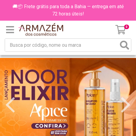
🚚📦 Frete grátis para toda a Bahia — entrega em até
72 horas úteis!
0