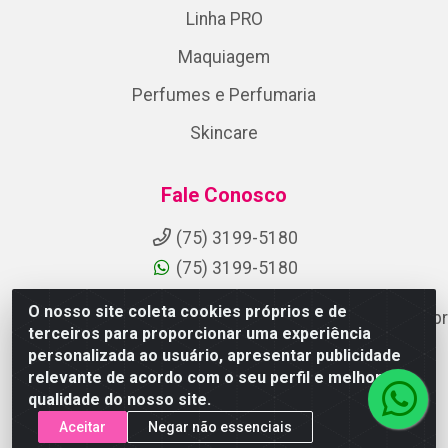
Linha PRO
Maquiagem
Perfumes e Perfumaria
Skincare
Fale Conosco
(75) 3199-5180
(75) 3199-5180
O nosso site coleta cookies próprios e de
suporteaocliente@armazemdoscosmeticosfsa.com.br
terceiros para proporcionar uma experiência
Instagram
personalizada ao usuário, apresentar publicidade
relevante de acordo com o seu perfil e melhorar a
Formas de Pagamento
qualidade do nosso site.
Aceitar
Negar não essenciais