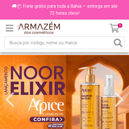
🚚📦 Frete grátis para toda a Bahia — entrega em até
72 horas úteis!
0