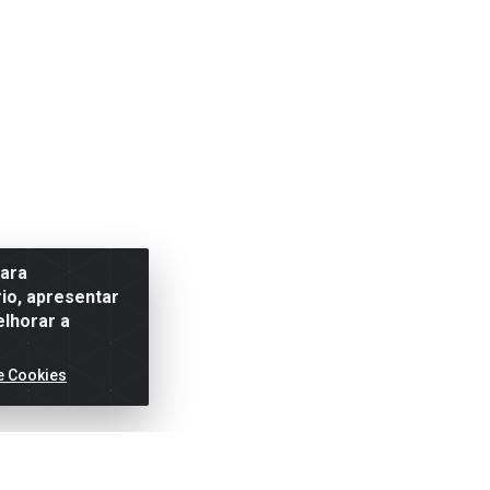
para
io, apresentar
elhorar a
e Cookies