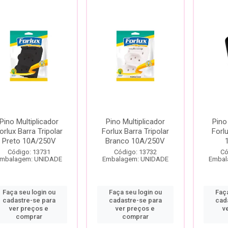
Pino Multiplicador
Pino Multiplicador
Pino
orlux Barra Tripolar
Forlux Barra Tripolar
Forl
Preto 10A/250V
Branco 10A/250V
Código: 13731
Código: 13732
Có
mbalagem: UNIDADE
Embalagem: UNIDADE
Embal
Faça seu login ou
Faça seu login ou
Faça
cadastre-se para
cadastre-se para
cad
ver preços e
ver preços e
v
comprar
comprar