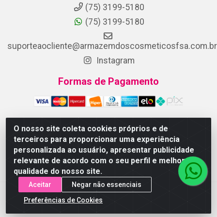
(75) 3199-5180
(75) 3199-5180
suporteaocliente@armazemdoscosmeticosfsa.com.br
Instagram
Formas de Pagamento
O nosso site coleta cookies próprios e de
terceiros para proporcionar uma experiência
ARMAZEM DOS COSMETICOS DISTRIBUIDORA LTDA -
personalizada ao usuário, apresentar publicidade
Av.Transnordestina, 2222 - Parque Ipê, Feira de Santana/BA -
relevante de acordo com o seu perfil e melhorar a
CEP 44.054-008 - CNPJ 07.246.802/0001-25
qualidade do nosso site.
Aceitar
Negar não essenciais
Preferências de Cookies