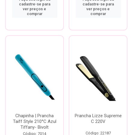
cadastre-se para
cadastre-se para
ver preços e
ver preços e
comprar
comprar
Chapinha | Prancha
Prancha Lizze Supreme
Taiff Style 210°C Azul
C 220V
Tiffany- Bivolt
Código: 22187
Código: 7014