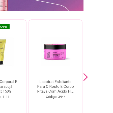
GANHE
 Corporal E
Labotrat Esfoliante
Kit Labotra
Maracujá
Para O Rosto E Corpo
Hibisco C
at 150G
Pitaya Com Ácido Hi...
Código:
: 4111
Código: 3944