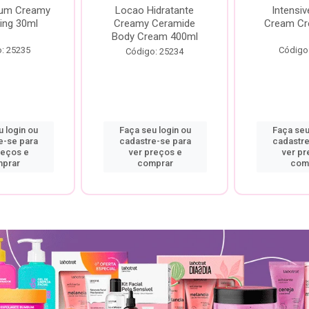
rum Creamy
Locao Hidratante
Intensiv
ing 30ml
Creamy Ceramide
Cream Cr
Body Cream 400ml
: 25235
Código
Código: 25234
 login ou
Faça seu login ou
Faça seu
e-se para
cadastre-se para
cadastre
reços e
ver preços e
ver pr
prar
comprar
com