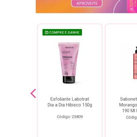
COMPRE E GANHE
sh Labotrat
Esfoliante Labotrat
Sabonet
ia Morango
Dia a Dia Hibisco 150g
Morango 
90ml
190 Ml 
Código: 23809
o: 18713
Códig