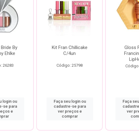
 Bride By
Kit Fran Chillicake
Gloss 
ny Ehlke
C/4un
Francin
LipH
: 26283
Código: 25798
Código
 login ou
Faça seu login ou
Faça seu
e-se para
cadastre-se para
cadastre
reços e
ver preços e
ver pr
prar
comprar
com