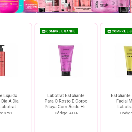
COMPRE E GANHE
COMPRE E 
e Liquido
Labotrat Esfoliante
Esfoliante
Dia A Dia
Para O Rosto E Corpo
Facial 
Labotrat
Pitaya Com Ácido Hi...
Labotr
o: 9791
Código: 4114
Código