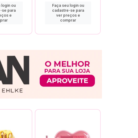
 login ou
Faça seu login ou
Faça seu 
-se para
cadastre-se para
cadastre
eços e
ver preços e
ver pr
prar
comprar
comp