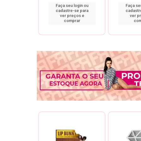
u login ou
Faça seu login ou
Faça seu
re-se para
cadastre-se para
cadastr
preços e
ver preços e
ver p
mprar
comprar
com