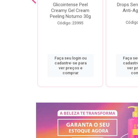
cial Creamy
Glicointense Peel
Drops Se
 Retinal 30g
Creamy Gel Cream
Anti-Ag
Peeling Noturno 30g
o: 25106
Código
Código: 23995
u login ou
Faça seu login ou
Faça seu
re-se para
cadastre-se para
cadastr
preços e
ver preços e
ver p
mprar
comprar
com