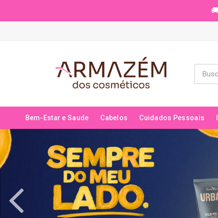
🚚
Bem-Estar e Saude
Cabelos
Cuidados Pessoais