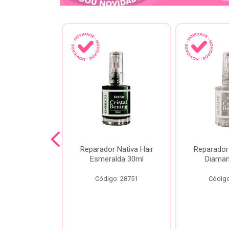
lash Gota
Reparador Nativa Hair
Reparador 
Gota Livre
Esmeralda 30ml
Diaman
00ml
Código: 28751
Código
o: 28778