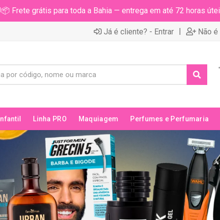
📦 Frete grátis para toda a Bahia — entrega em até 72 horas útei
|
Já é cliente? - Entrar
Não é 
Infantil
Linha PRO
Maquiagem
Perfumes e Perfumaria