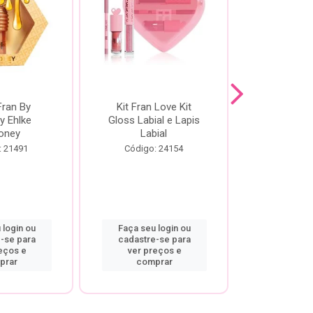
Fran By
Kit Fran Love Kit
Kit Fr
y Ehlke
Gloss Labial e Lapis
Glosslici
oney
Labial
Código:
: 21491
Código: 24154
 login ou
Faça seu login ou
Faça seu 
-se para
cadastre-se para
cadastre
eços e
ver preços e
ver pr
prar
comprar
comp