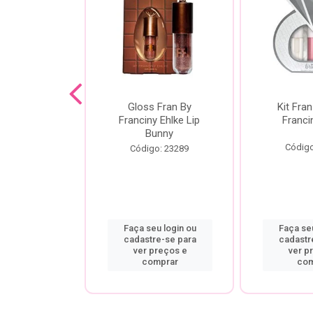
dor De
Gloss Fran By
Kit Fran
gem Power
Franciny Ehlke Lip
Franci
 Fran By
Bunny
ny Ehlke
Código
Código: 23289
o: 9067
u login ou
Faça seu login ou
Faça seu
re-se para
cadastre-se para
cadastr
preços e
ver preços e
ver p
mprar
comprar
com