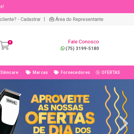
s!
|
cliente? - Cadastrar
Área do Representante
Fale Conosco
0
(75) 3199-5180
Skincare
Marcas
Fornecedores
OFERTAS