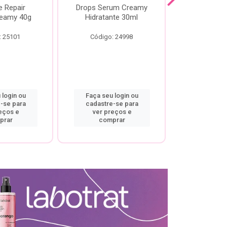
e Repair
Drops Serum Creamy
Locao Hi
eamy 40g
Hidratante 30ml
Creamy C
Body Cre
: 25101
Código: 24998
Código:
 login ou
Faça seu login ou
Faça seu 
-se para
cadastre-se para
cadastre
eços e
ver preços e
ver pr
prar
comprar
comp