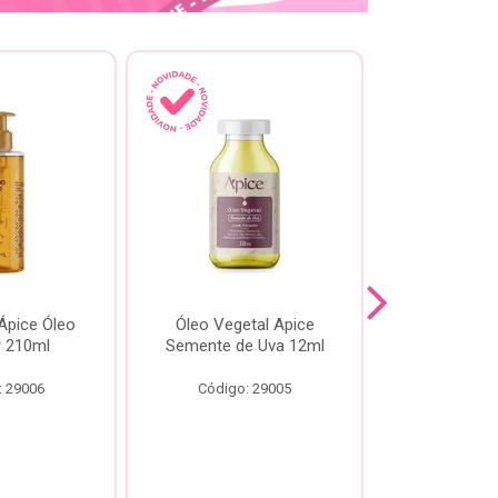
pice Óleo
Óleo Vegetal Apice
Óleo Api
ir 210ml
Semente de Uva 12ml
60
: 29006
Código: 29005
Código: