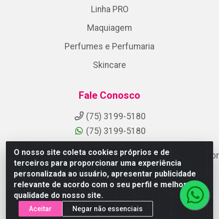
Linha PRO
Maquiagem
Perfumes e Perfumaria
Skincare
Fale Conosco
(75) 3199-5180
(75) 3199-5180
O nosso site coleta cookies próprios e de
suporteaocliente@armazemdoscosmeticosfsa.com.br
terceiros para proporcionar uma experiência
Instagram
personalizada ao usuário, apresentar publicidade
relevante de acordo com o seu perfil e melhorar a
Formas de Pagamento
qualidade do nosso site.
Aceitar
Negar não essenciais