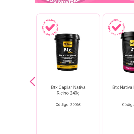
a Kokeshi
Btx Capilar Nativa
Btx Nativa
Melixir 200g
Ricino 240g
o: 28805
Código: 29063
Código