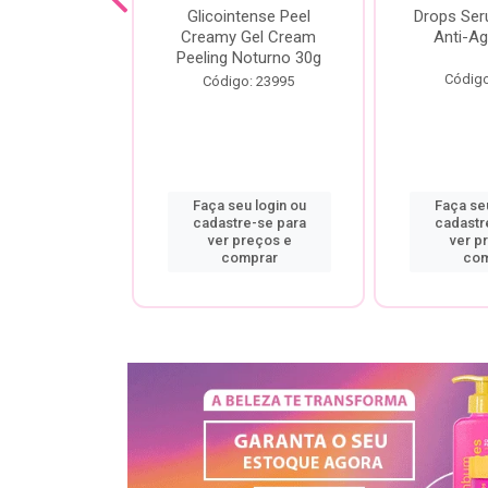
cial Creamy
Glicointense Peel
Drops Se
 Retinal 30g
Creamy Gel Cream
Anti-Ag
Peeling Noturno 30g
o: 25106
Código
Código: 23995
u login ou
Faça seu login ou
Faça seu
re-se para
cadastre-se para
cadastr
preços e
ver preços e
ver p
mprar
comprar
com