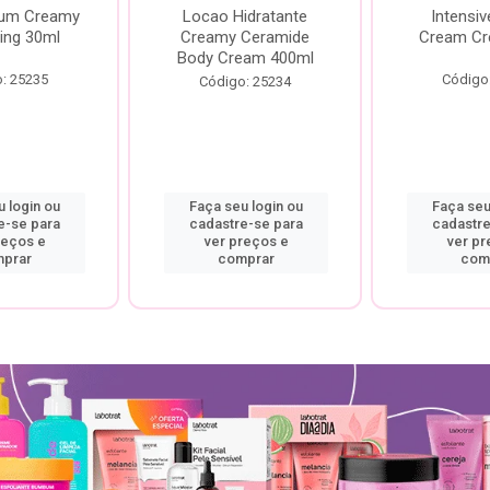
rum Creamy
Locao Hidratante
Intensiv
ing 30ml
Creamy Ceramide
Cream Cr
Body Cream 400ml
: 25235
Código
Código: 25234
 login ou
Faça seu login ou
Faça seu
e-se para
cadastre-se para
cadastre
reços e
ver preços e
ver pr
prar
comprar
com