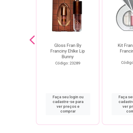
dor De
Gloss Fran By
Kit Fran
gem Power
Franciny Ehlke Lip
Franci
 Fran By
Bunny
ny Ehlke
Código
Código: 23289
o: 9067
u login ou
Faça seu login ou
Faça seu
re-se para
cadastre-se para
cadastr
preços e
ver preços e
ver p
mprar
comprar
com