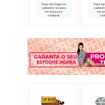
u login ou
Faça seu login ou
Faça seu
re-se para
cadastre-se para
cadastr
preços e
ver preços e
ver p
mprar
comprar
com