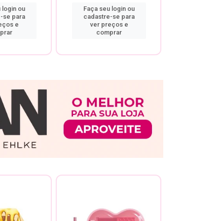
 login ou
Faça seu login ou
Faça seu 
-se para
cadastre-se para
cadastre
eços e
ver preços e
ver pr
prar
comprar
comp