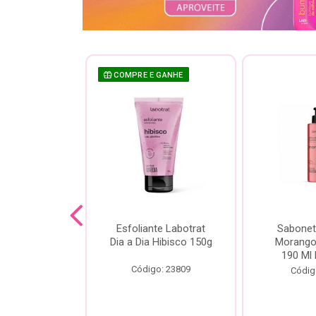
 GANHE
COMPRE E GANHE
te Labotrat
Esfoliante Labotrat
Sabonet
 Cereja 150g
Dia a Dia Hibisco 150g
Morango 
190 Ml 
o: 19966
Código: 23809
Códig