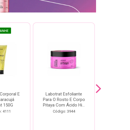
GANHE
 Corporal E
Labotrat Esfoliante
Kit Labotra
Maracujá
Para O Rosto E Corpo
Hibisco C
at 150G
Pitaya Com Ácido Hi...
Código:
: 4111
Código: 3944