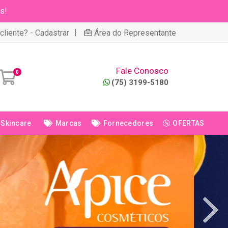
s!
|
cliente? - Cadastrar
Área do Representante
Fale Conosco
0
(75) 3199-5180
Skincare
Marcas
Fornecedores
OFERTAS