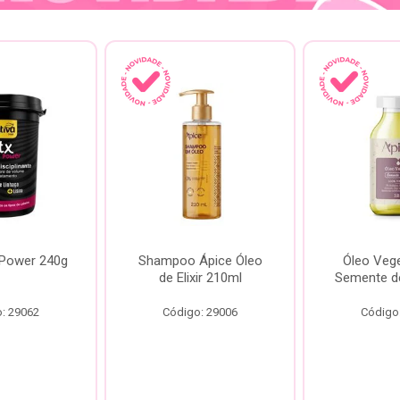
 Power 240g
Shampoo Ápice Óleo
Óleo Vege
de Elixir 210ml
Semente d
: 29062
Código: 29006
Código