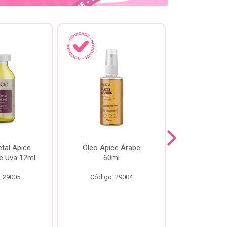
tal Apice
Óleo Apice Árabe
Reparador N
e Uva 12ml
60ml
Esmeral
: 29005
Código: 29004
Código: