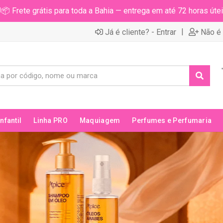
📦 Frete grátis para toda a Bahia — entrega em até 72 horas útei
|
Já é cliente? - Entrar
Não é 
Infantil
Linha PRO
Maquiagem
Perfumes e Perfumaria