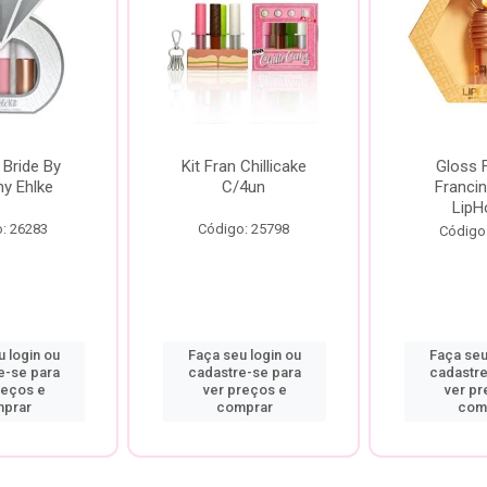
 Bride By
Kit Fran Chillicake
Gloss 
ny Ehlke
C/4un
Francin
LipH
: 26283
Código: 25798
Código
 login ou
Faça seu login ou
Faça seu
e-se para
cadastre-se para
cadastre
reços e
ver preços e
ver pr
prar
comprar
com