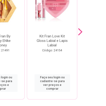
Fran By
Kit Fran Love Kit
Kit Fr
y Ehlke
Gloss Labial e Lapis
Glosslici
oney
Labial
Código:
: 21491
Código: 24154
 login ou
Faça seu login ou
Faça seu 
-se para
cadastre-se para
cadastre
eços e
ver preços e
ver pr
prar
comprar
comp