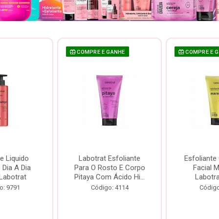
COMPRE E GANHE
COMPRE E 
e Liquido
Labotrat Esfoliante
Esfoliante
Dia A Dia
Para O Rosto E Corpo
Facial 
Labotrat
Pitaya Com Ácido Hi...
Labotr
o: 9791
Código: 4114
Código