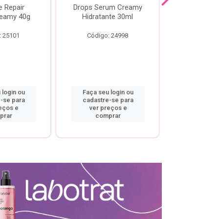
e Repair
Drops Serum Creamy
Locao Hi
eamy 40g
Hidratante 30ml
Creamy C
Body Cre
: 25101
Código: 24998
Código:
 login ou
Faça seu login ou
Faça seu 
-se para
cadastre-se para
cadastre
eços e
ver preços e
ver pr
prar
comprar
comp