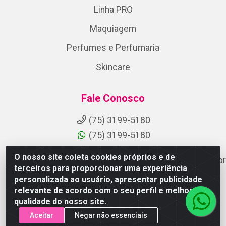
Linha PRO
Maquiagem
Perfumes e Perfumaria
Skincare
Fale Conosco
(75) 3199-5180
(75) 3199-5180
O nosso site coleta cookies próprios e de
suporteaocliente@armazemdoscosmeticosfsa.com.br
terceiros para proporcionar uma experiência
Instagram
personalizada ao usuário, apresentar publicidade
relevante de acordo com o seu perfil e melhorar a
Formas de Pagamento
qualidade do nosso site.
Aceitar
Negar não essenciais