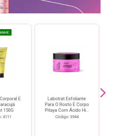
GANHE
 Corporal E
Labotrat Esfoliante
Kit Labotra
Maracujá
Para O Rosto E Corpo
Hibisco C
at 150G
Pitaya Com Ácido Hi...
Código:
: 4111
Código: 3944