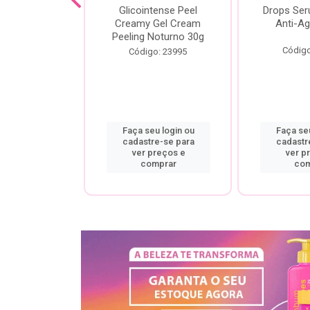
cial Creamy
Glicointense Peel
Drops Se
 Retinal 30g
Creamy Gel Cream
Anti-Ag
Peeling Noturno 30g
o: 25106
Código
Código: 23995
u login ou
Faça seu login ou
Faça seu
re-se para
cadastre-se para
cadastr
preços e
ver preços e
ver p
mprar
comprar
com