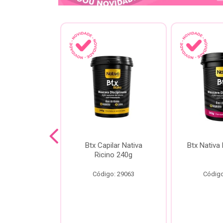
a Kokeshi
Btx Capilar Nativa
Btx Nativa
Melixir 200g
Ricino 240g
o: 28805
Código: 29063
Código