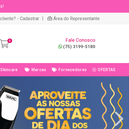
s!
|
cliente? - Cadastrar
Área do Representante
Fale Conosco
0
(75) 3199-5180
Skincare
Marcas
Fornecedores
OFERTAS