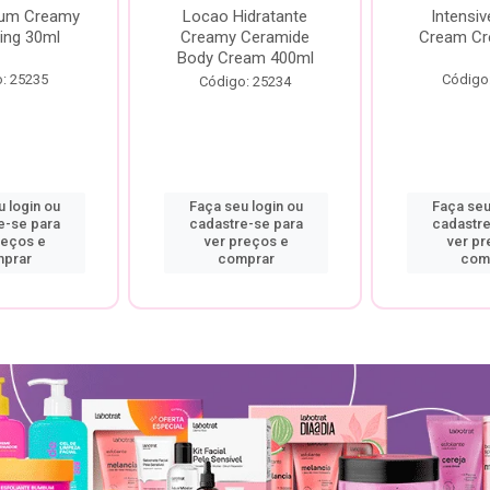
rum Creamy
Locao Hidratante
Intensiv
ing 30ml
Creamy Ceramide
Cream Cr
Body Cream 400ml
: 25235
Código
Código: 25234
 login ou
Faça seu login ou
Faça seu
e-se para
cadastre-se para
cadastre
reços e
ver preços e
ver pr
prar
comprar
com