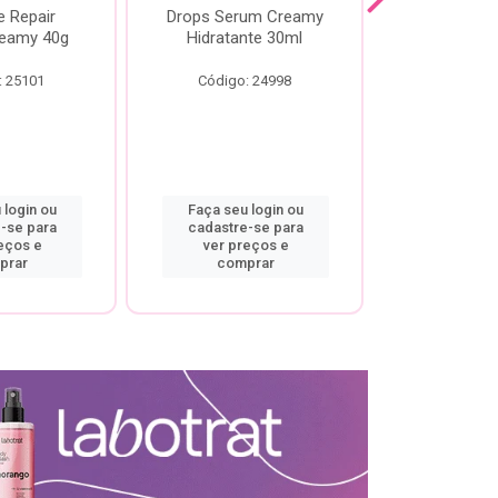
e Repair
Drops Serum Creamy
Locao Hi
eamy 40g
Hidratante 30ml
Creamy C
Body Cre
: 25101
Código: 24998
Código:
 login ou
Faça seu login ou
Faça seu 
-se para
cadastre-se para
cadastre
eços e
ver preços e
ver pr
prar
comprar
comp