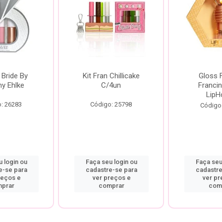
 Bride By
Kit Fran Chillicake
Gloss 
ny Ehlke
C/4un
Francin
LipH
: 26283
Código: 25798
Código
 login ou
Faça seu login ou
Faça seu
e-se para
cadastre-se para
cadastre
reços e
ver preços e
ver pr
prar
comprar
com