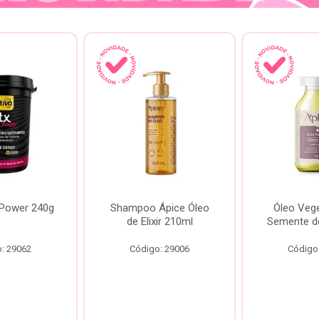
 Power 240g
Shampoo Ápice Óleo
Óleo Vege
de Elixir 210ml
Semente d
: 29062
Código: 29006
Código