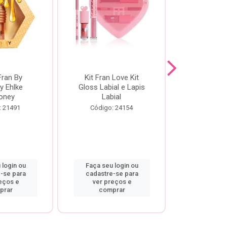
Fran By
Kit Fran Love Kit
Kit Fr
y Ehlke
Gloss Labial e Lapis
Glosslici
oney
Labial
Código:
: 21491
Código: 24154
 login ou
Faça seu login ou
Faça seu 
-se para
cadastre-se para
cadastre
eços e
ver preços e
ver pr
prar
comprar
comp