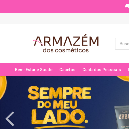
🚚
Bem-Estar e Saude
Cabelos
Cuidados Pessoais