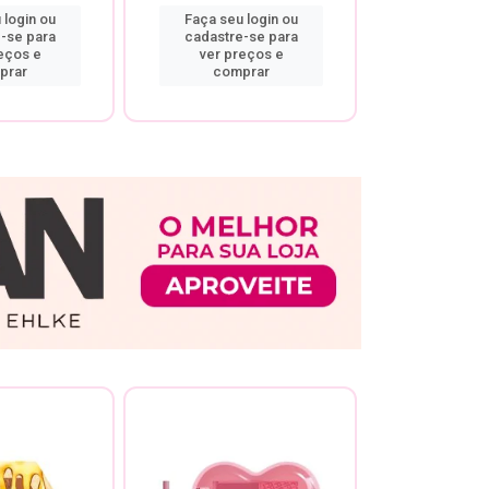
 login ou
Faça seu login ou
Faça seu 
-se para
cadastre-se para
cadastre
eços e
ver preços e
ver pr
prar
comprar
comp