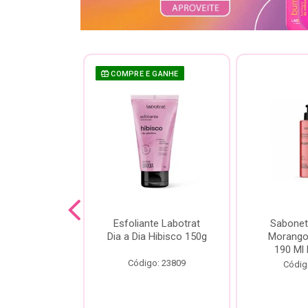
COMPRE E GANHE
sh Labotrat
Esfoliante Labotrat
Sabonet
ia Morango
Dia a Dia Hibisco 150g
Morango 
90ml
190 Ml 
Código: 23809
o: 18713
Códig