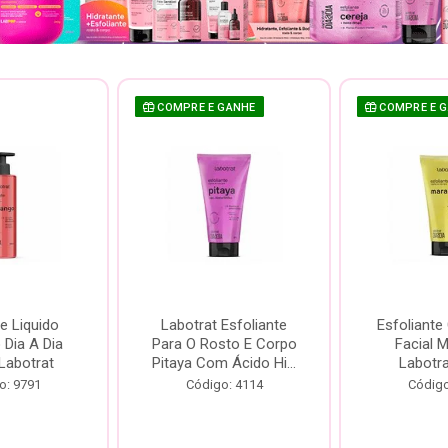
COMPRE E GANHE
COMPRE E 
e Liquido
Labotrat Esfoliante
Esfoliante
Dia A Dia
Para O Rosto E Corpo
Facial 
Labotrat
Pitaya Com Ácido Hi...
Labotr
o: 9791
Código: 4114
Código