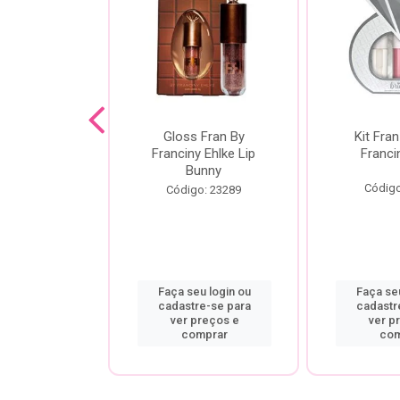
dor De
Gloss Fran By
Kit Fran
gem Power
Franciny Ehlke Lip
Franci
 Fran By
Bunny
ny Ehlke
Código
Código: 23289
o: 9067
u login ou
Faça seu login ou
Faça seu
re-se para
cadastre-se para
cadastr
preços e
ver preços e
ver p
mprar
comprar
com