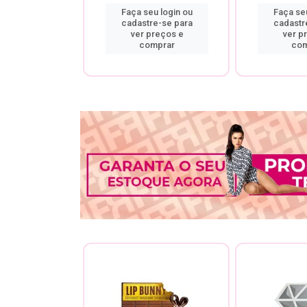
u login ou
Faça seu login ou
Faça seu
re-se para
cadastre-se para
cadastr
preços e
ver preços e
ver p
mprar
comprar
com