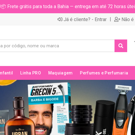
📦 Frete grátis para toda a Bahia — entrega em até 72 horas útei
|
Já é cliente? - Entrar
Não é 
Infantil
Linha PRO
Maquiagem
Perfumes e Perfumaria