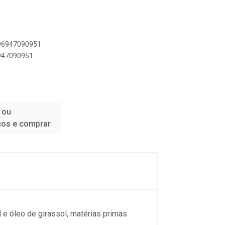
896947090951
6947090951
 ou
ços e comprar
 e óleo de girassol, matérias primas