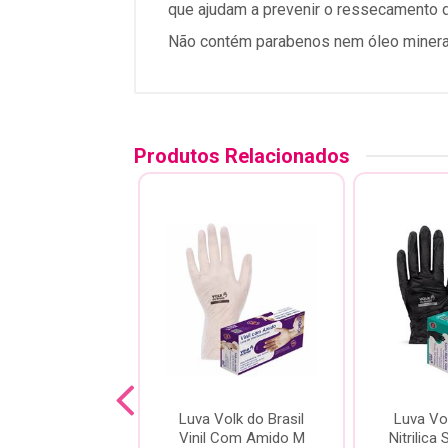
que ajudam a prevenir o ressecamento d
Não contém parabenos nem óleo minera
Produtos Relacionados
Volk do Brasil
Luva Volk do Brasil
Luva Vol
lica Sensi Slim
Vinil Com Amido M
Nitrilica