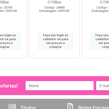
100un
C/100un
C/10
o: 20745
Código: 24840
Código:
em: DISPLAY
Embalagem: DISPLAY
Embalagem:
eu login ou
Faça seu login ou
Faça seu 
tre-se para
cadastre-se para
cadastre
 preços e
ver preços e
ver pr
omprar
comprar
comp
ofertas!
Títulos
Notas Fiscais