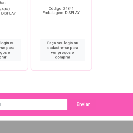
0un
Rosa M C/1
Código: 24841
 24843
Código: 20
Embalagem: DISPLAY
 DISPLAY
Embalagem: D
login ou
Faça seu login ou
Faça seu log
-se para
cadastre-se para
cadastre-se
eços e
ver preços e
ver preço
rar
comprar
compra