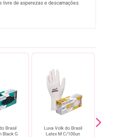
a e livre de asperezas e descamações.
do Brasil
Luva Volk do Brasil
Luva Volk do 
im Black G
Latex M C/100un
Nitrílica Sens