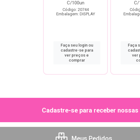
a M C/100un
C/100un
C/
digo: 20741
Código: 20744
Códig
agem: DISPLAY
Embalagem: DISPLAY
Embalag
a seu login ou
Faça seu login ou
Faça s
astre-se para
cadastre-se para
cadas
er preços e
ver preços e
ver
comprar
comprar
c
Cadastre-se para receber nossas 
Meus Pedidos