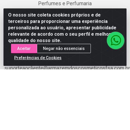
Cuidados Pessoais
O nosso site coleta cookies próprios e de
terceiros para proporcionar uma experiência
Infantil
personalizada ao usuário, apresentar publicidade
Linha PRO
relevante de acordo com o seu perfil e melhorar a
qualidade do nosso site.
Maquiagem
Aceitar
Negar não essenciais
Perfumes e Perfumaria
Preferências de Cookies
Skincare
Fale Conosco
(75) 3199-5180
(75) 3199-5180
suporteaocliente@armazemdoscosmeticosfsa.com.br
Instagram