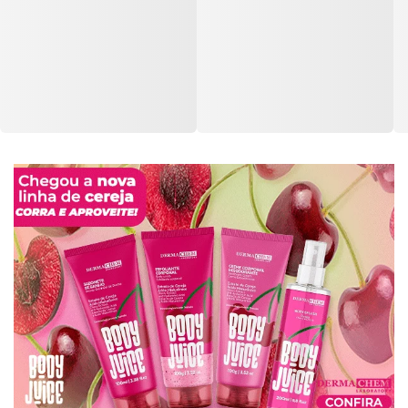
Óleo Corporal Davene
Tonico Davene Higiporo
Materne 200ml
Todos Tipos de Peles
130ml
Código: 26013
Código: 26943
Faça seu login ou
Faça seu login ou
cadastre-se para
cadastre-se para
ver preços e
ver preços e
comprar
comprar