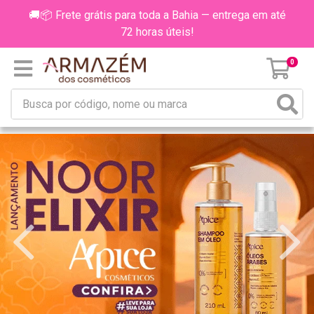
🚚📦 Frete grátis para toda a Bahia — entrega em até
72 horas úteis!
0