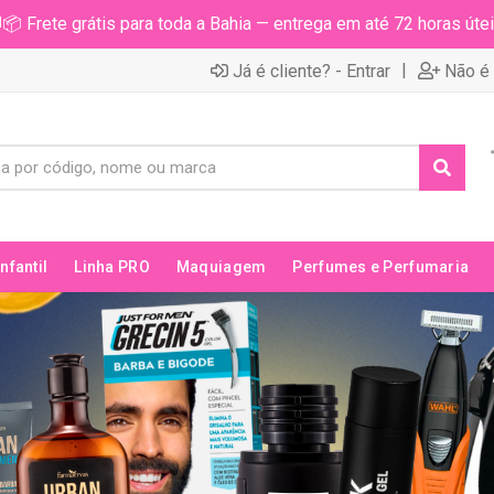
📦 Frete grátis para toda a Bahia — entrega em até 72 horas útei
|
Já é cliente? - Entrar
Não é 
Infantil
Linha PRO
Maquiagem
Perfumes e Perfumaria