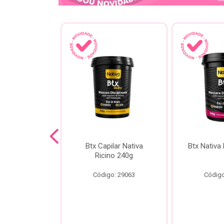
a Kokeshi
Btx Capilar Nativa
Btx Nativa
Melixir 200g
Ricino 240g
o: 28805
Código: 29063
Código