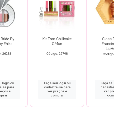
 Bride By
Kit Fran Chillicake
Gloss 
ny Ehlke
C/4un
Francin
LipH
: 26283
Código: 25798
Código
 login ou
Faça seu login ou
Faça seu
e-se para
cadastre-se para
cadastre
reços e
ver preços e
ver pr
prar
comprar
com