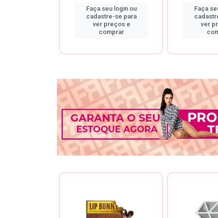
u login ou
Faça seu login ou
Faça seu
re-se para
cadastre-se para
cadastr
preços e
ver preços e
ver p
mprar
comprar
com