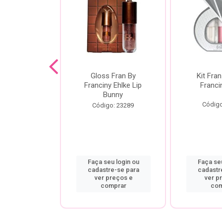
dor De
Gloss Fran By
Kit Fran
gem Power
Franciny Ehlke Lip
Franci
 Fran By
Bunny
ny Ehlke
Código
Código: 23289
o: 9067
u login ou
Faça seu login ou
Faça seu
re-se para
cadastre-se para
cadastr
preços e
ver preços e
ver p
mprar
comprar
com