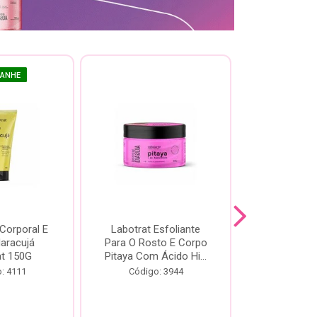
GANHE
 Corporal E
Labotrat Esfoliante
Kit Labotra
Maracujá
Para O Rosto E Corpo
Hibisco C
at 150G
Pitaya Com Ácido Hi...
Código:
: 4111
Código: 3944