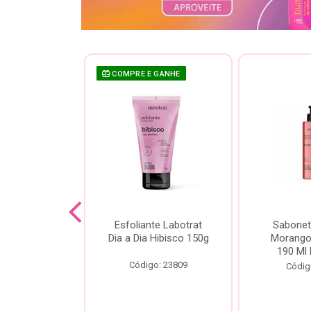
 GANHE
COMPRE E GANHE
te Labotrat
Esfoliante Labotrat
Sabonet
 Cereja 150g
Dia a Dia Hibisco 150g
Morango 
190 Ml 
o: 19966
Código: 23809
Códig