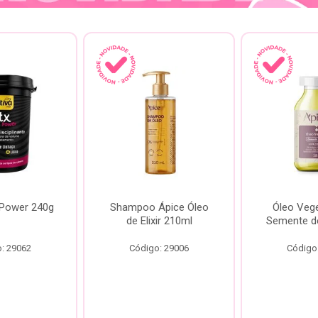
 Power 240g
Shampoo Ápice Óleo
Óleo Vege
de Elixir 210ml
Semente d
: 29062
Código: 29006
Código