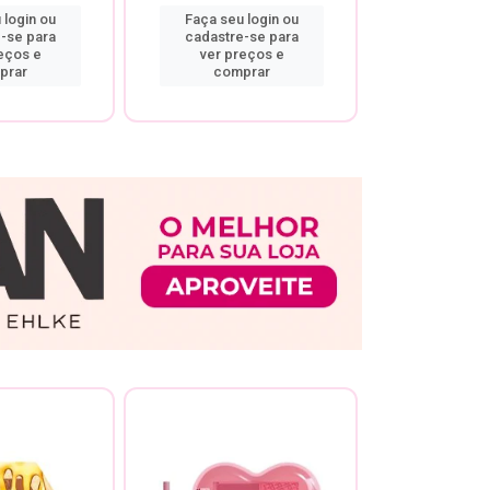
 login ou
Faça seu login ou
Faça seu 
-se para
cadastre-se para
cadastre
eços e
ver preços e
ver pr
prar
comprar
comp