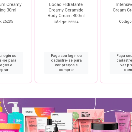
rum Creamy
Locao Hidratante
Intensiv
ing 30ml
Creamy Ceramide
Cream Cr
Body Cream 400ml
: 25235
Código
Código: 25234
 login ou
Faça seu login ou
Faça seu
e-se para
cadastre-se para
cadastre
reços e
ver preços e
ver pr
prar
comprar
com