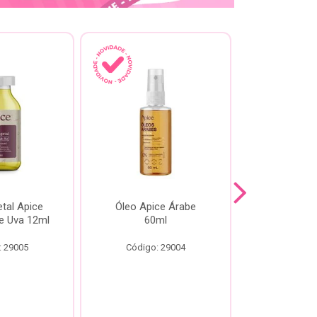
tal Apice
Óleo Apice Árabe
Reparador N
e Uva 12ml
60ml
Esmeral
: 29005
Código: 29004
Código: