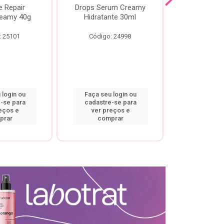
e Repair
Drops Serum Creamy
Locao Hi
eamy 40g
Hidratante 30ml
Creamy C
Body Cre
: 25101
Código: 24998
Código:
 login ou
Faça seu login ou
Faça seu 
-se para
cadastre-se para
cadastre
eços e
ver preços e
ver pr
prar
comprar
comp