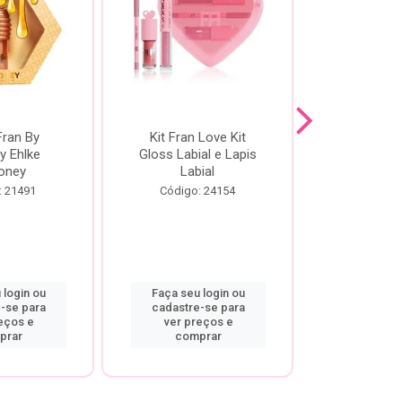
Fran By
Kit Fran Love Kit
Kit Fr
y Ehlke
Gloss Labial e Lapis
Glosslici
oney
Labial
Código:
: 21491
Código: 24154
 login ou
Faça seu login ou
Faça seu 
-se para
cadastre-se para
cadastre
eços e
ver preços e
ver pr
prar
comprar
comp