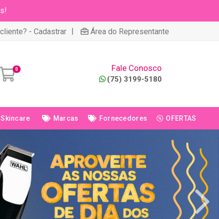
s!
|
cliente? - Cadastrar
Área do Representante
Fale Conosco
0
(75) 3199-5180
Skincare
Marcas
Fornecedores
OFERTAS