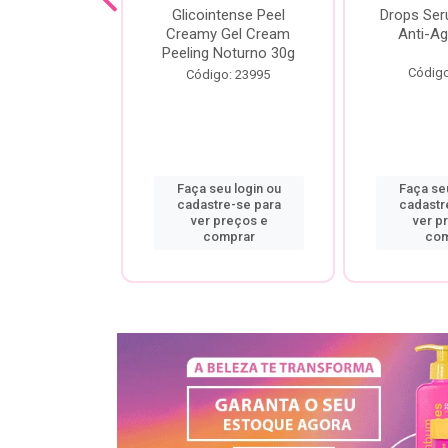
cial Creamy
Glicointense Peel
Drops Se
 Retinal 30g
Creamy Gel Cream
Anti-Ag
Peeling Noturno 30g
o: 25106
Código
Código: 23995
u login ou
Faça seu login ou
Faça seu
re-se para
cadastre-se para
cadastr
preços e
ver preços e
ver p
mprar
comprar
com