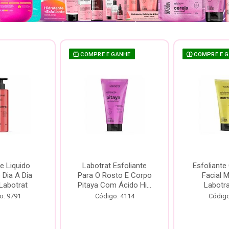
COMPRE E GANHE
COMPRE E 
e Liquido
Labotrat Esfoliante
Esfoliante
Dia A Dia
Para O Rosto E Corpo
Facial 
Labotrat
Pitaya Com Ácido Hi...
Labotr
o: 9791
Código: 4114
Código