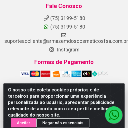
Fale Conosco
(75) 3199-5180
(75) 3199-5180
suporteaocliente@armazemdoscosmeticosfsa.com.br
Instagram
Formas de Pagamento
O nosso site coleta cookies próprios e de
terceiros para proporcionar uma experiência
ARMAZEM DOS COSMETICOS DISTRIBUIDORA LTDA -
personalizada ao usuário, apresentar publicidade
Av.Transnordestina, 2222 - Parque Ipê, Feira de Santana/BA -
relevante de acordo com o seu perfil e melhorar a
CEP 44.054-008 - CNPJ 07.246.802/0001-25
qualidade do nosso site.
Aceitar
Negar não essenciais