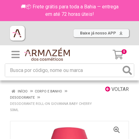
🚚📦 Frete grátis para toda a Bahia — entrega
em até 72 horas úteis!
Baixe já nosso APP
0
VOLTAR
INÍCIO
CORPO E BANHO
DESODORANTE
DESODORANTE ROLL-ON GIOVANNA BABY CHERRY
50ML