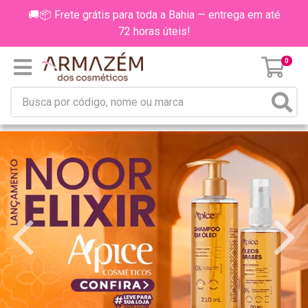
🚚📦 Frete grátis para toda a Bahia — entrega em até
72 horas úteis!
0