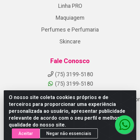
Linha PRO
Maquiagem
Perfumes e Perfumaria
Skincare
Fale Conosco
(75) 3199-5180
(75) 3199-5180
O nosso site coleta cookies próprios e de
suporteaocliente@armazemdoscosmeticosfsa.com.br
terceiros para proporcionar uma experiência
Instagram
personalizada ao usuário, apresentar publicidade
relevante de acordo com o seu perfil e melhorar a
Formas de Pagamento
qualidade do nosso site.
Aceitar
Negar não essenciais