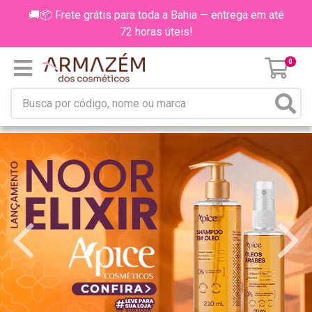
🚚📦 Frete grátis para toda a Bahia — entrega em até
72 horas úteis!
0