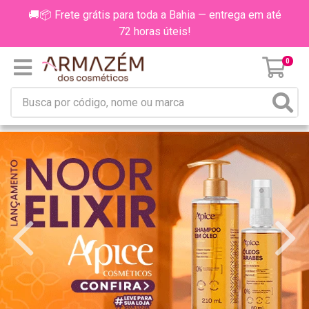
🚚📦 Frete grátis para toda a Bahia — entrega em até
72 horas úteis!
0