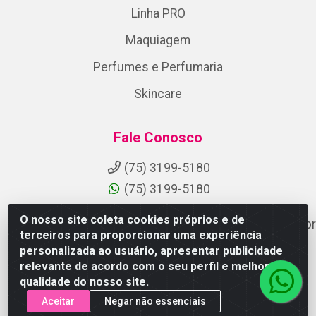
Linha PRO
Maquiagem
Perfumes e Perfumaria
Skincare
Fale Conosco
(75) 3199-5180
(75) 3199-5180
O nosso site coleta cookies próprios e de
suporteaocliente@armazemdoscosmeticosfsa.com.br
terceiros para proporcionar uma experiência
Instagram
personalizada ao usuário, apresentar publicidade
relevante de acordo com o seu perfil e melhorar a
Formas de Pagamento
qualidade do nosso site.
Aceitar
Negar não essenciais