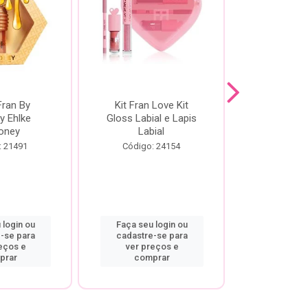
Fran By
Kit Fran Love Kit
Kit Fr
y Ehlke
Gloss Labial e Lapis
Glosslici
oney
Labial
Código:
: 21491
Código: 24154
 login ou
Faça seu login ou
Faça seu 
-se para
cadastre-se para
cadastre
eços e
ver preços e
ver pr
prar
comprar
comp