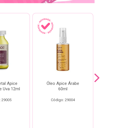
tal Apice
Óleo Apice Árabe
Reparador N
e Uva 12ml
60ml
Esmeral
: 29005
Código: 29004
Código: