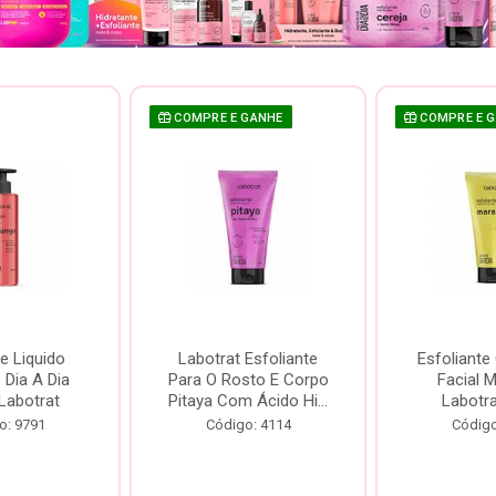
COMPRE E GANHE
COMPRE E 
e Liquido
Labotrat Esfoliante
Esfoliante
Dia A Dia
Para O Rosto E Corpo
Facial 
Labotrat
Pitaya Com Ácido Hi...
Labotr
o: 9791
Código: 4114
Código