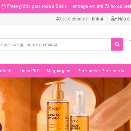
📦 Frete grátis para toda a Bahia — entrega em até 72 horas útei
|
Já é cliente? - Entrar
Não é 
Infantil
Linha PRO
Maquiagem
Perfumes e Perfumaria