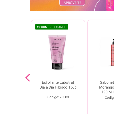
 GANHE
COMPRE E GANHE
te Labotrat
Esfoliante Labotrat
Sabonet
 Cereja 150g
Dia a Dia Hibisco 150g
Morango 
190 Ml 
o: 19966
Código: 23809
Códig