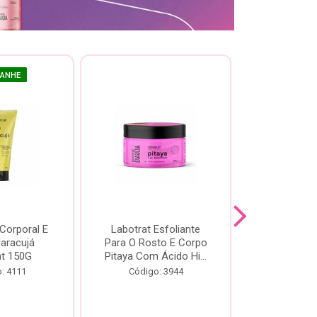
GANHE
 Corporal E
Labotrat Esfoliante
Kit Labotra
Maracujá
Para O Rosto E Corpo
Hibisco C
at 150G
Pitaya Com Ácido Hi...
Código:
: 4111
Código: 3944