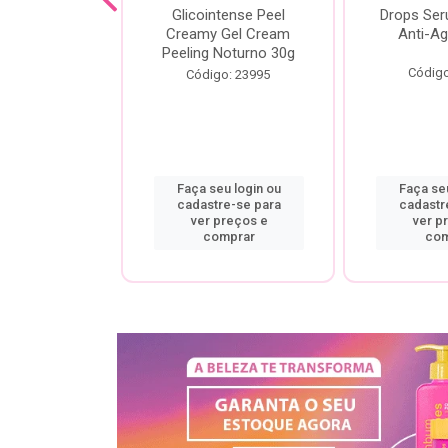
cial Creamy
Glicointense Peel
Drops Se
 Retinal 30g
Creamy Gel Cream
Anti-Ag
Peeling Noturno 30g
o: 25106
Código
Código: 23995
u login ou
Faça seu login ou
Faça seu
re-se para
cadastre-se para
cadastr
preços e
ver preços e
ver p
mprar
comprar
com