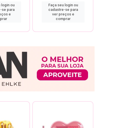
 login ou
Faça seu login ou
Faça seu 
-se para
cadastre-se para
cadastre
eços e
ver preços e
ver pr
prar
comprar
comp