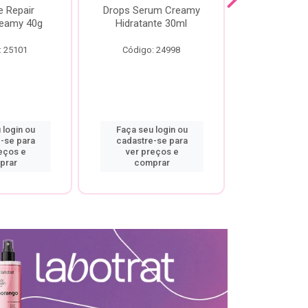
e Repair
Drops Serum Creamy
Locao Hi
eamy 40g
Hidratante 30ml
Creamy C
Body Cre
: 25101
Código: 24998
Código:
 login ou
Faça seu login ou
Faça seu 
-se para
cadastre-se para
cadastre
eços e
ver preços e
ver pr
prar
comprar
comp