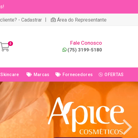
s!
|
cliente? - Cadastrar
Área do Representante
Fale Conosco
0
(75) 3199-5180
Skincare
Marcas
Fornecedores
OFERTAS