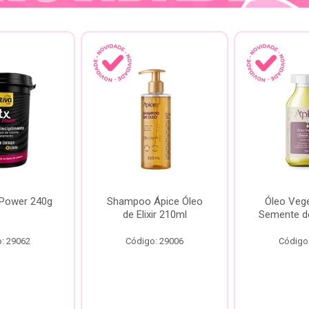
 Power 240g
Shampoo Ápice Óleo
Óleo Vege
de Elixir 210ml
Semente d
: 29062
Código: 29006
Código