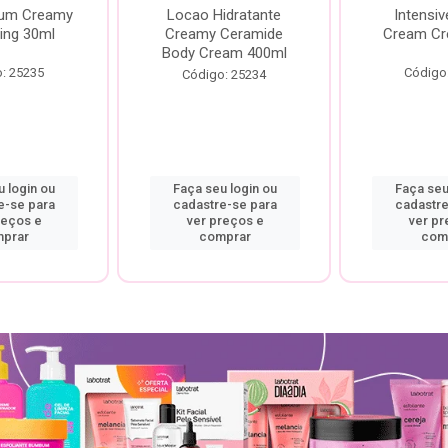
rum Creamy
Locao Hidratante
Intensiv
ing 30ml
Creamy Ceramide
Cream Cr
Body Cream 400ml
: 25235
Código
Código: 25234
 login ou
Faça seu login ou
Faça seu
e-se para
cadastre-se para
cadastre
reços e
ver preços e
ver pr
prar
comprar
com