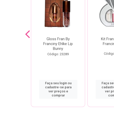
dor De
Gloss Fran By
Kit Fran
gem Power
Franciny Ehlke Lip
Franci
 Fran By
Bunny
ny Ehlke
Código
Código: 23289
o: 9067
u login ou
Faça seu login ou
Faça seu
re-se para
cadastre-se para
cadastr
preços e
ver preços e
ver p
mprar
comprar
com