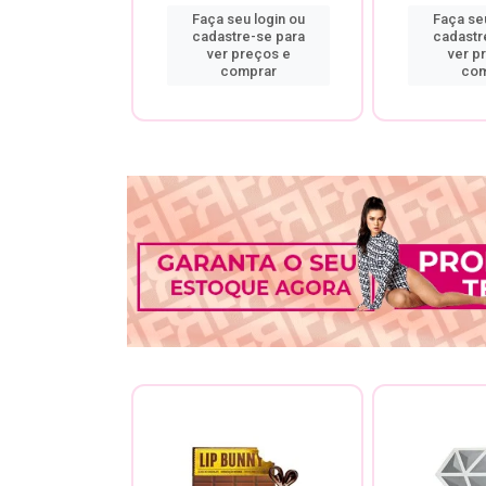
u login ou
Faça seu login ou
Faça seu
re-se para
cadastre-se para
cadastr
preços e
ver preços e
ver p
mprar
comprar
com