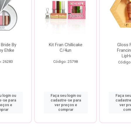
 Bride By
Kit Fran Chillicake
Gloss 
ny Ehlke
C/4un
Francin
LipH
: 26283
Código: 25798
Código
 login ou
Faça seu login ou
Faça seu
e-se para
cadastre-se para
cadastre
reços e
ver preços e
ver pr
prar
comprar
com