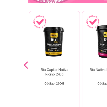
a Kokeshi
Btx Capilar Nativa
Btx Nativa
Melixir 200g
Ricino 240g
o: 28805
Código: 29063
Código