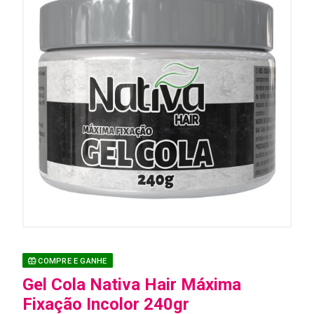
COMPRE E GANHE
Gel Cola Nativa Hair Máxima
Fixação Incolor 240gr