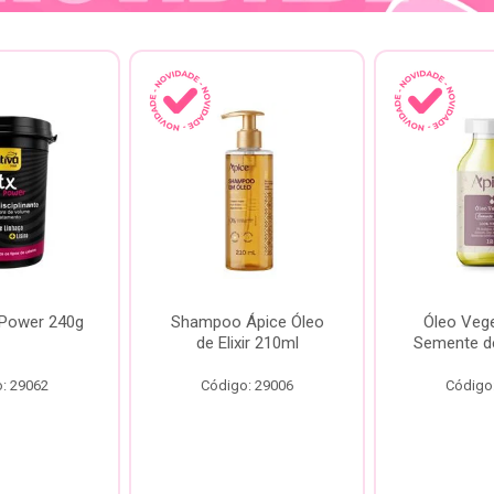
 Power 240g
Shampoo Ápice Óleo
Óleo Vege
de Elixir 210ml
Semente d
: 29062
Código: 29006
Código