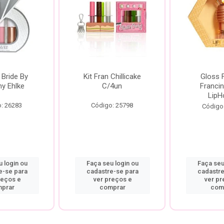
 Bride By
Kit Fran Chillicake
Gloss 
ny Ehlke
C/4un
Francin
LipH
: 26283
Código: 25798
Código
 login ou
Faça seu login ou
Faça seu
e-se para
cadastre-se para
cadastre
reços e
ver preços e
ver pr
prar
comprar
com