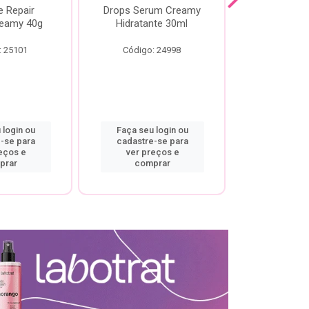
e Repair
Drops Serum Creamy
Locao Hi
eamy 40g
Hidratante 30ml
Creamy C
Body Cre
: 25101
Código: 24998
Código:
 login ou
Faça seu login ou
Faça seu 
-se para
cadastre-se para
cadastre
eços e
ver preços e
ver pr
prar
comprar
comp