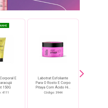
GANHE
 Corporal E
Labotrat Esfoliante
Kit Labotra
Maracujá
Para O Rosto E Corpo
Hibisco C
at 150G
Pitaya Com Ácido Hi...
Código:
: 4111
Código: 3944