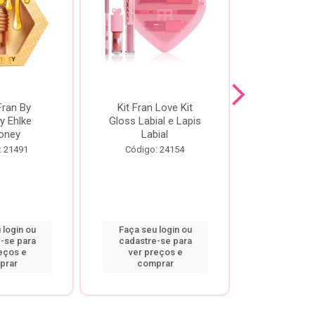
Fran By
Kit Fran Love Kit
Kit Fr
y Ehlke
Gloss Labial e Lapis
Glosslici
oney
Labial
Código:
: 21491
Código: 24154
 login ou
Faça seu login ou
Faça seu 
-se para
cadastre-se para
cadastre
eços e
ver preços e
ver pr
prar
comprar
comp