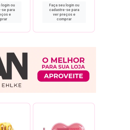
 login ou
Faça seu login ou
Faça seu 
-se para
cadastre-se para
cadastre
eços e
ver preços e
ver pr
prar
comprar
comp