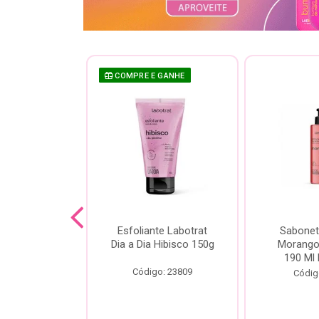
COMPRE E GANHE
sh Labotrat
Esfoliante Labotrat
Sabonet
ia Morango
Dia a Dia Hibisco 150g
Morango 
90ml
190 Ml 
Código: 23809
o: 18713
Códig