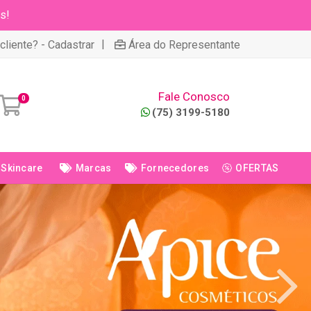
s!
|
cliente? - Cadastrar
Área do Representante
Fale Conosco
0
(75) 3199-5180
Skincare
Marcas
Fornecedores
OFERTAS