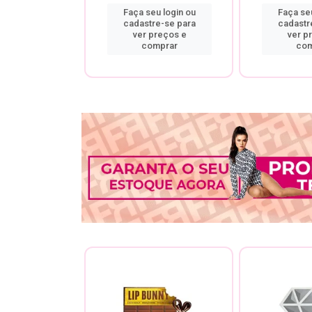
u login ou
Faça seu login ou
Faça seu
re-se para
cadastre-se para
cadastr
preços e
ver preços e
ver p
mprar
comprar
com