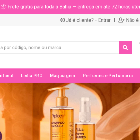
📦 Frete grátis para toda a Bahia — entrega em até 72 horas útei
|
Já é cliente? - Entrar
Não é 
Infantil
Linha PRO
Maquiagem
Perfumes e Perfumaria