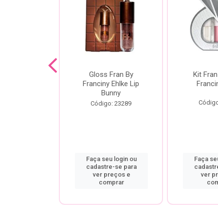
dor De
Gloss Fran By
Kit Fran
gem Power
Franciny Ehlke Lip
Franci
 Fran By
Bunny
ny Ehlke
Código
Código: 23289
o: 9067
u login ou
Faça seu login ou
Faça seu
re-se para
cadastre-se para
cadastr
preços e
ver preços e
ver p
mprar
comprar
com