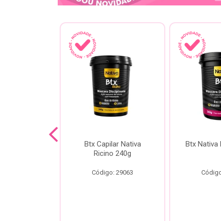
a Kokeshi
Btx Capilar Nativa
Btx Nativa
Melixir 200g
Ricino 240g
o: 28805
Código: 29063
Código