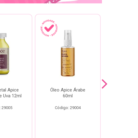
tal Apice
Óleo Apice Árabe
Reparador N
e Uva 12ml
60ml
Esmeral
: 29005
Código: 29004
Código: