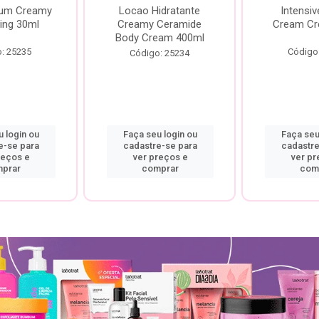
rum Creamy
Locao Hidratante
Intensiv
ing 30ml
Creamy Ceramide
Cream Cr
Body Cream 400ml
: 25235
Código
Código: 25234
 login ou
Faça seu login ou
Faça seu
e-se para
cadastre-se para
cadastre
reços e
ver preços e
ver pr
prar
comprar
com