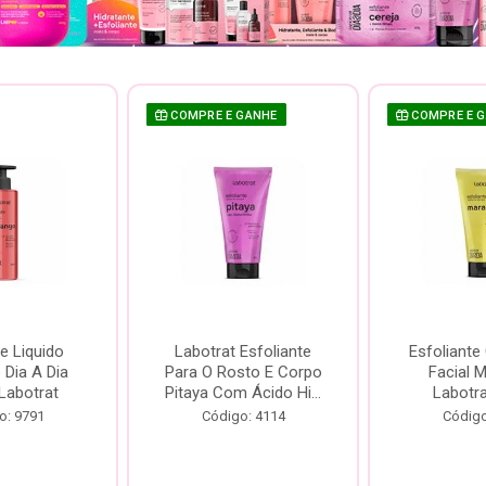
COMPRE E GANHE
COMPRE E 
e Liquido
Labotrat Esfoliante
Esfoliante
Dia A Dia
Para O Rosto E Corpo
Facial 
Labotrat
Pitaya Com Ácido Hi...
Labotr
o: 9791
Código: 4114
Código