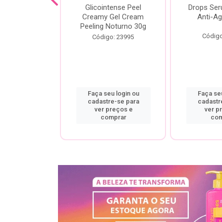
cial Creamy
Glicointense Peel
Drops Se
 Retinal 30g
Creamy Gel Cream
Anti-Ag
Peeling Noturno 30g
o: 25106
Código
Código: 23995
u login ou
Faça seu login ou
Faça seu
re-se para
cadastre-se para
cadastr
preços e
ver preços e
ver p
mprar
comprar
com