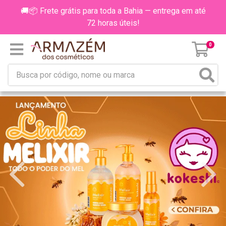
🚚📦 Frete grátis para toda a Bahia — entrega em até
72 horas úteis!
0