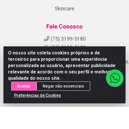
Skincare
Fale Conosco
(75) 3199-5180
(75) 3199-5180
O nosso site coleta cookies próprios e de
terceiros para proporcionar uma experiência
suporteaocliente@armazemdoscosmeticosfsa.com.
personalizada ao usuário, apresentar publicidade
Instagram
relevante de acordo com o seu perfil e melhorar a
qualidade do nosso site.
Formas de Pagamento
Aceitar
Negar não essenciais
Preferências de Cookies
ARMAZEM DOS COSMETICOS DISTRIBUIDORA LTDA -
Av.Transnordestina, 2222 - Parque Ipê, Feira de
Santana/BA - CEP 44.054-008 - CNPJ 07.246.802/0001-