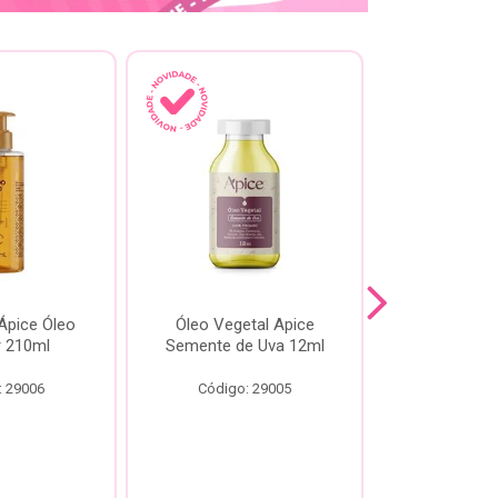
pice Óleo
Óleo Vegetal Apice
Óleo Api
ir 210ml
Semente de Uva 12ml
60
: 29006
Código: 29005
Código: