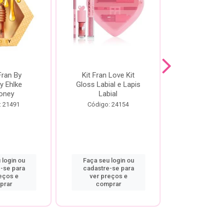
Fran By
Kit Fran Love Kit
Kit Fr
y Ehlke
Gloss Labial e Lapis
Glosslici
oney
Labial
Código:
: 21491
Código: 24154
 login ou
Faça seu login ou
Faça seu 
-se para
cadastre-se para
cadastre
eços e
ver preços e
ver pr
prar
comprar
comp