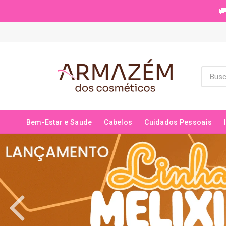
🚚
Bem-Estar e Saude
Cabelos
Cuidados Pessoais