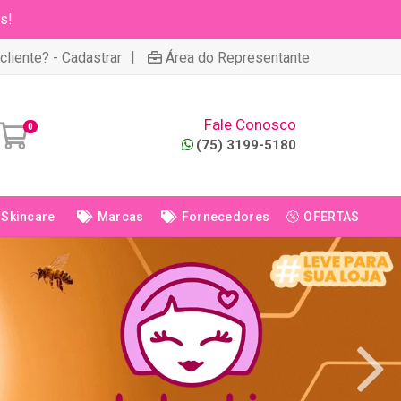
s!
|
cliente? - Cadastrar
Área do Representante
Fale Conosco
0
(75) 3199-5180
Skincare
Marcas
Fornecedores
OFERTAS