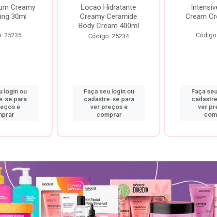
rum Creamy
Locao Hidratante
Intensiv
ing 30ml
Creamy Ceramide
Cream Cr
Body Cream 400ml
: 25235
Código
Código: 25234
 login ou
Faça seu login ou
Faça seu
e-se para
cadastre-se para
cadastre
reços e
ver preços e
ver pr
prar
comprar
com