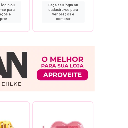
 login ou
Faça seu login ou
Faça seu 
-se para
cadastre-se para
cadastre
eços e
ver preços e
ver pr
prar
comprar
comp