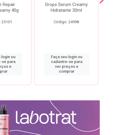
e Repair
Drops Serum Creamy
Locao Hi
eamy 40g
Hidratante 30ml
Creamy C
Body Cre
: 25101
Código: 24998
Código:
 login ou
Faça seu login ou
Faça seu 
-se para
cadastre-se para
cadastre
eços e
ver preços e
ver pr
prar
comprar
comp