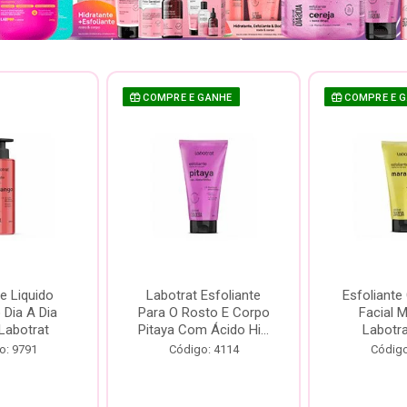
COMPRE E GANHE
COMPRE E 
e Liquido
Labotrat Esfoliante
Esfoliante
Dia A Dia
Para O Rosto E Corpo
Facial 
Labotrat
Pitaya Com Ácido Hi...
Labotr
o: 9791
Código: 4114
Código