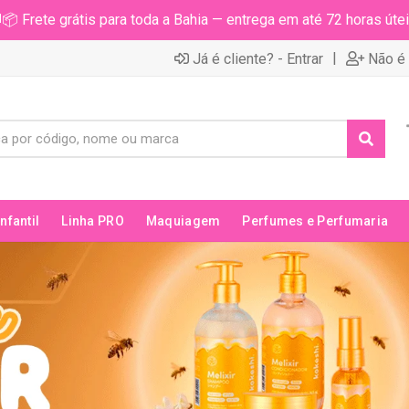
📦 Frete grátis para toda a Bahia — entrega em até 72 horas útei
|
Já é cliente? - Entrar
Não é 
Infantil
Linha PRO
Maquiagem
Perfumes e Perfumaria