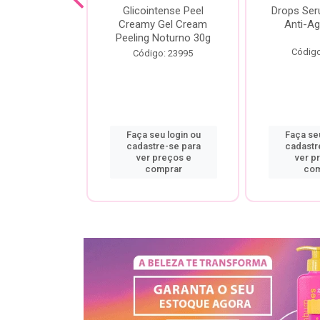
cial Creamy
Glicointense Peel
Drops Se
 Retinal 30g
Creamy Gel Cream
Anti-Ag
Peeling Noturno 30g
o: 25106
Código
Código: 23995
u login ou
Faça seu login ou
Faça seu
re-se para
cadastre-se para
cadastr
preços e
ver preços e
ver p
mprar
comprar
com