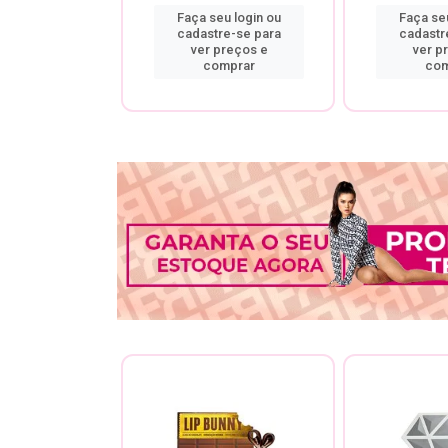
u login ou
Faça seu login ou
Faça seu
re-se para
cadastre-se para
cadastr
preços e
ver preços e
ver p
mprar
comprar
com