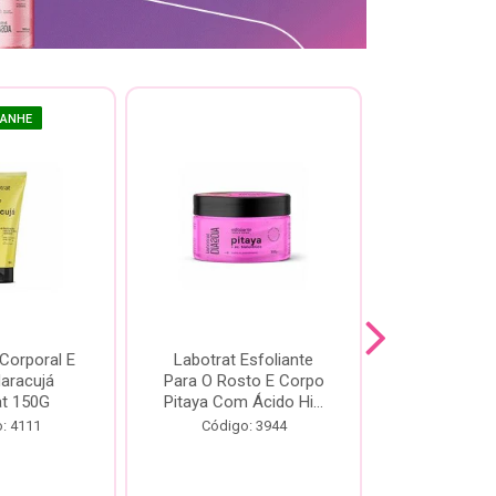
GANHE
 Corporal E
Labotrat Esfoliante
Kit Labotra
Maracujá
Para O Rosto E Corpo
Hibisco C
at 150G
Pitaya Com Ácido Hi...
Código:
: 4111
Código: 3944