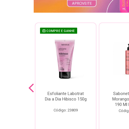
COMPRE E GANHE
sh Labotrat
Esfoliante Labotrat
Sabonet
ia Morango
Dia a Dia Hibisco 150g
Morango 
90ml
190 Ml 
Código: 23809
o: 18713
Códig