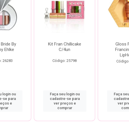
 Bride By
Kit Fran Chillicake
Gloss 
ny Ehlke
C/4un
Francin
LipH
: 26283
Código: 25798
Código
 login ou
Faça seu login ou
Faça seu
e-se para
cadastre-se para
cadastre
reços e
ver preços e
ver pr
prar
comprar
com