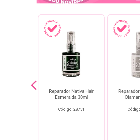
lash Gota
Reparador Nativa Hair
Reparador 
Gota Livre
Esmeralda 30ml
Diaman
00ml
Código: 28751
Código
o: 28778