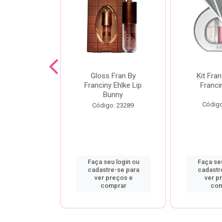
dor De
Gloss Fran By
Kit Fran
gem Power
Franciny Ehlke Lip
Franci
 Fran By
Bunny
ny Ehlke
Código
Código: 23289
o: 9067
u login ou
Faça seu login ou
Faça seu
re-se para
cadastre-se para
cadastr
preços e
ver preços e
ver p
mprar
comprar
com