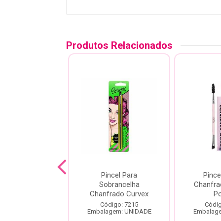
Produtos Relacionados
incel A26
Pincel Para
Pince
issional Para
Sobrancelha
Chanfra
ar Macrilan -
Chanfrado Curvex
P
Linha Max
Código: 7215
Códig
Embalagem: UNIDADE
Embalag
ódigo: 1396
agem: UNIDADE