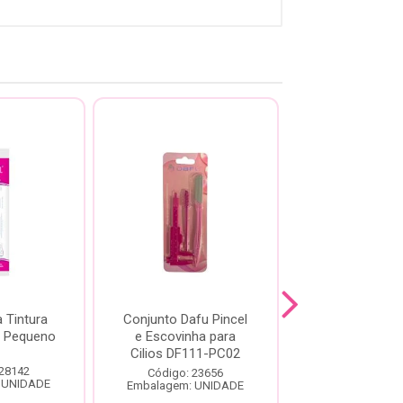
a Tintura
Conjunto Dafu Pincel
Pincel A
l Pequeno
e Escovinha para
Profissional
Cilios DF111-PC02
Esfumar Macr
Linha Ma
 28142
Código: 23656
 UNIDADE
Embalagem: UNIDADE
Código: 13
Embalagem: U