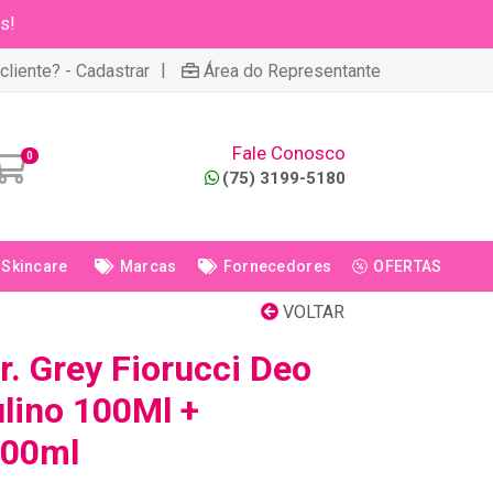
s!
|
cliente? - Cadastrar
Área do Representante
Fale Conosco
0
(75) 3199-5180
Skincare
Marcas
Fornecedores
OFERTAS
VOLTAR
. Grey Fiorucci Deo
lino 100Ml +
100ml