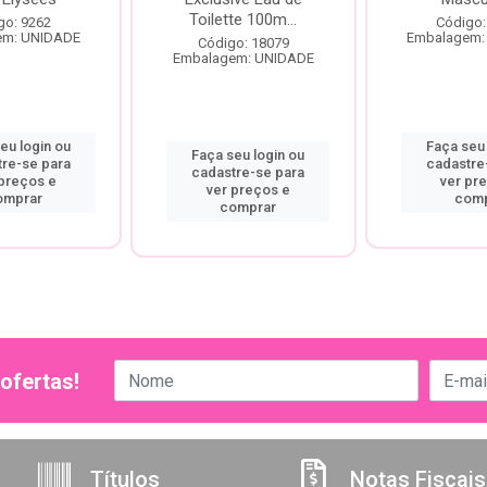
Toilette 100m...
go: 9262
Código:
em: UNIDADE
Embalagem:
Código: 18079
Embalagem: UNIDADE
eu login ou
Faça seu 
Faça seu login ou
tre-se para
cadastre
cadastre-se para
 preços e
ver pr
ver preços e
omprar
comp
comprar
ofertas!
Títulos
Notas Fiscais