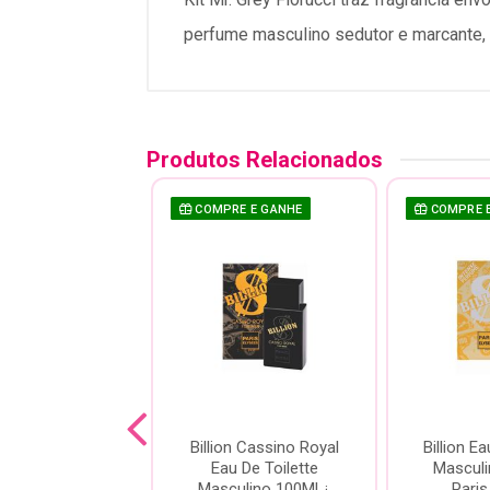
perfume masculino sedutor e marcante,
Produtos Relacionados
E E GANHE
COMPRE E GANHE
COMPRE 
a Wild Paris
Billion Cassino Royal
Billion Ea
ees Masculino
Eau De Toilette
Masculi
Masculino 100Ml ¿
Paris