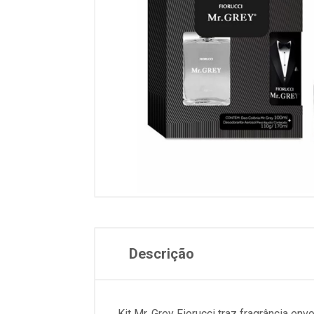
Descrição
Kit Mr. Grey Fiorucci traz fragrância en