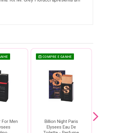
ANHE
COMPRE E GANHE
COMPRE E GAN
r For Men
Billion Night Paris
Vodka Wild 
lysees
Elysees Eau De
Elysees Masc
lino
Toilette - Perfume