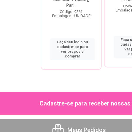
Pari...
ódigo: 9251
Códi
agem: UNIDADE
Embalag
Código: 9261
Embalagem: UNIDADE
a seu login ou
Faça s
Faça seu login ou
astre-se para
cadas
cadastre-se para
er preços e
ver
ver preços e
comprar
c
comprar
Cadastre-se para receber nossas 
Meus Pedidos