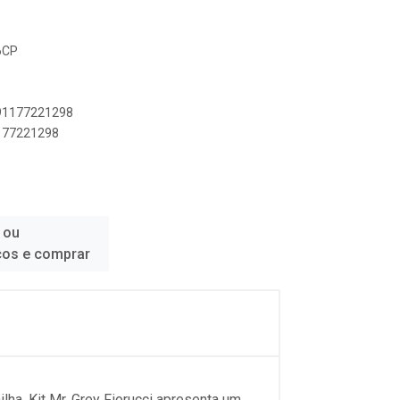
6CP
891177221298
1177221298
 ou
ços e comprar
lha. Kit Mr. Grey Fiorucci apresenta um