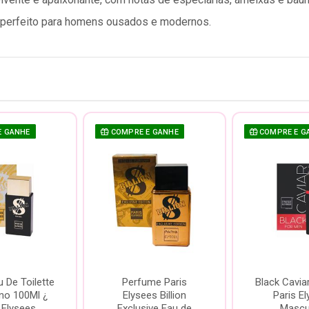
 perfeito para homens ousados e modernos.
E GANHE
COMPRE E GANHE
COMPRE E G
u De Toilette
Perfume Paris
Black Cavia
no 100Ml ¿
Elysees Billion
Paris E
 Elysees
Exclusive Eau de
Mascu