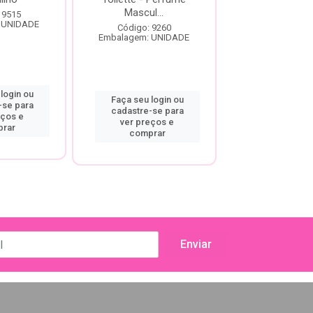
Mascul...
Código: 92
 9515
Embalagem: U
 UNIDADE
Código: 9260
Embalagem: UNIDADE
login ou
Faça seu log
Faça seu login ou
-se para
cadastre-se
cadastre-se para
eços e
ver preço
ver preços e
rar
compra
comprar