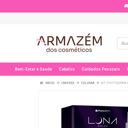
🚚
Bem-Estar e Saude
Cabelos
Cuidados Pessoais
INÍCIO
UNISSEX
COLONIA
KIT PHYTODERM 