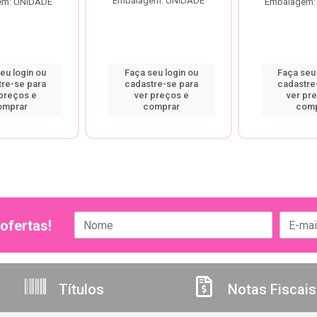
Embalagem: UNIDADE
em: UNIDADE
Embalagem:
eu login ou
Faça seu login ou
Faça seu 
tre-se para
cadastre-se para
cadastre
 preços e
ver preços e
ver pr
omprar
comprar
comp
ofertas!
Títulos
Notas Fiscais