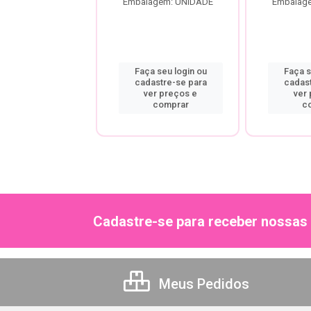
agem: UNIDADE
Embalagem: UNIDADE
Embalag
a seu login ou
Faça seu login ou
Faça s
astre-se para
cadastre-se para
cadas
er preços e
ver preços e
ver
comprar
comprar
c
Cadastre-se para receber nossas 
Meus Pedidos