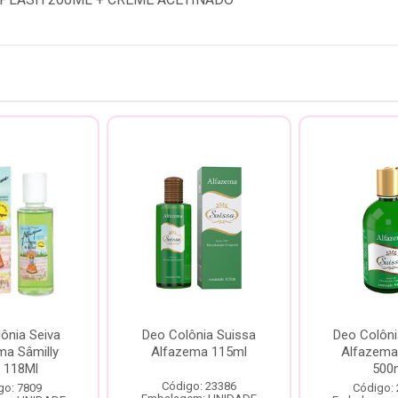
ônia Seiva
Deo Colônia Suissa
Deo Colôni
ma Sâmilly
Alfazema 115ml
Alfazema
r 118Ml
500
Código: 23386
go: 7809
Código: