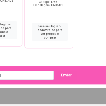
 UNIDADE
Embalagem: U
Código: 17561
Embalagem: UNIDADE
login ou
Faça seu log
Faça seu login ou
-se para
cadastre-se
cadastre-se para
eços e
ver preço
ver preços e
rar
compra
comprar