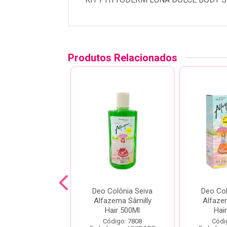
Produtos Relacionados
ody Splash
Deo Colônia Seiva
Deo Col
achem Juice
Alfazema Sâmilly
Alfaze
ancia 200ml
Hair 500Ml
Hai
digo: 25832
Código: 7808
Códi