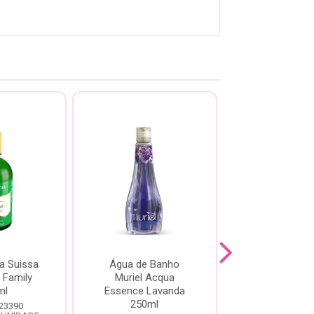
a Suissa
Água de Banho
Body Spla
 Family
Muriel Acqua
Dermachem 
ml
Essence Lavanda
Melancia 2
250ml
 23390
Código: 25