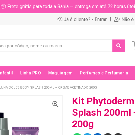
📦 Frete grátis para toda a Bahia — entrega em até 72 horas útei
|
Já é cliente? - Entrar
Não é 
Infantil
Linha PRO
Maquiagem
Perfumes e Perfumaria
LUNA DOLCE BODY SPLASH 200ML + CREME ACETINADO 200G
Kit Phytoderm
Splash 200ml 
200g