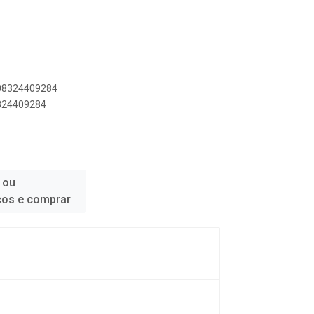
908324409284
8324409284
 ou
ços e comprar