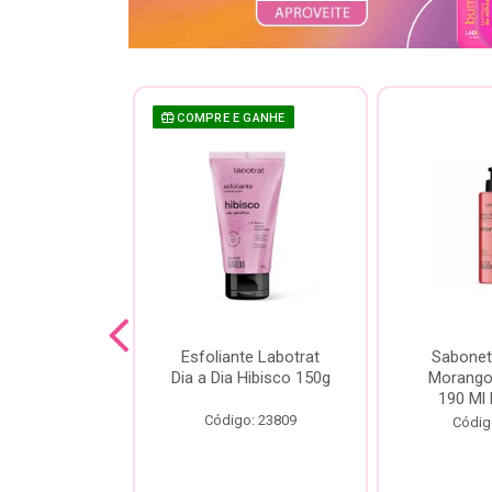
COMPRE E GANHE
sh Labotrat
Esfoliante Labotrat
Sabonet
ia Morango
Dia a Dia Hibisco 150g
Morango 
90ml
190 Ml 
Código: 23809
o: 18713
Códig