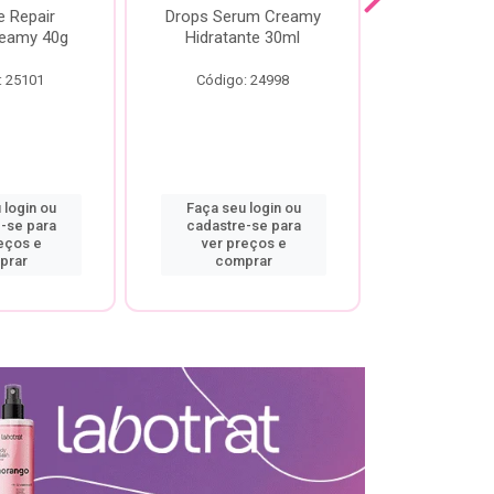
e Repair
Drops Serum Creamy
Locao Hi
eamy 40g
Hidratante 30ml
Creamy C
Body Cre
: 25101
Código: 24998
Código:
 login ou
Faça seu login ou
Faça seu 
-se para
cadastre-se para
cadastre
eços e
ver preços e
ver pr
prar
comprar
comp