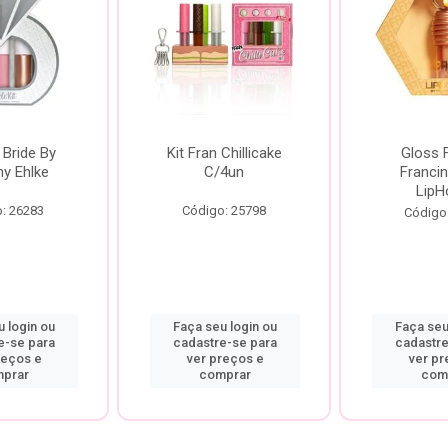
 Bride By
Kit Fran Chillicake
Gloss 
ny Ehlke
C/4un
Francin
LipH
: 26283
Código: 25798
Código
 login ou
Faça seu login ou
Faça seu
e-se para
cadastre-se para
cadastre
reços e
ver preços e
ver pr
prar
comprar
com