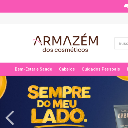
🚚
Bem-Estar e Saude
Cabelos
Cuidados Pessoais