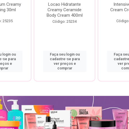
rum Creamy
Locao Hidratante
Intensiv
ing 30ml
Creamy Ceramide
Cream Cr
Body Cream 400ml
: 25235
Código
Código: 25234
 login ou
Faça seu login ou
Faça seu
e-se para
cadastre-se para
cadastre
reços e
ver preços e
ver pr
prar
comprar
com