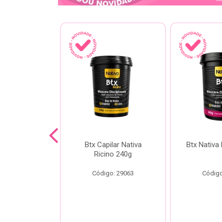
a Kokeshi
Btx Capilar Nativa
Btx Nativa
Melixir 200g
Ricino 240g
o: 28805
Código: 29063
Código