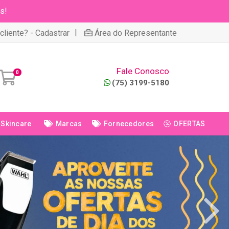
s!
|
cliente? - Cadastrar
Área do Representante
Fale Conosco
0
(75) 3199-5180
Skincare
Marcas
Fornecedores
OFERTAS