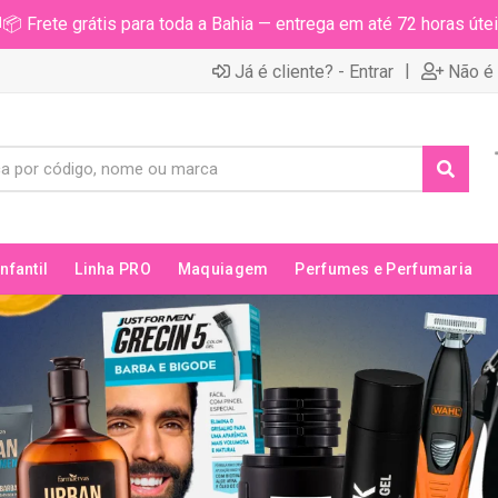
📦 Frete grátis para toda a Bahia — entrega em até 72 horas útei
|
Já é cliente? - Entrar
Não é 
Infantil
Linha PRO
Maquiagem
Perfumes e Perfumaria