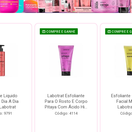
COMPRE E GANHE
COMPRE E 
e Liquido
Labotrat Esfoliante
Esfoliante
Dia A Dia
Para O Rosto E Corpo
Facial 
Labotrat
Pitaya Com Ácido Hi...
Labotr
o: 9791
Código: 4114
Código