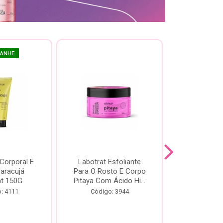
GANHE
 Corporal E
Labotrat Esfoliante
Kit Labotra
Maracujá
Para O Rosto E Corpo
Hibisco C
at 150G
Pitaya Com Ácido Hi...
Código:
: 4111
Código: 3944