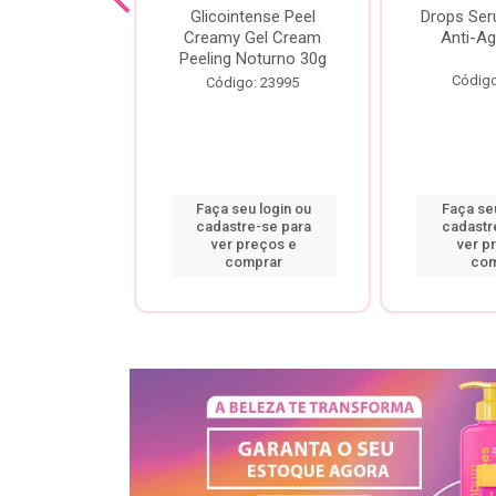
cial Creamy
Glicointense Peel
Drops Se
 Retinal 30g
Creamy Gel Cream
Anti-Ag
Peeling Noturno 30g
o: 25106
Código
Código: 23995
u login ou
Faça seu login ou
Faça seu
re-se para
cadastre-se para
cadastr
preços e
ver preços e
ver p
mprar
comprar
com