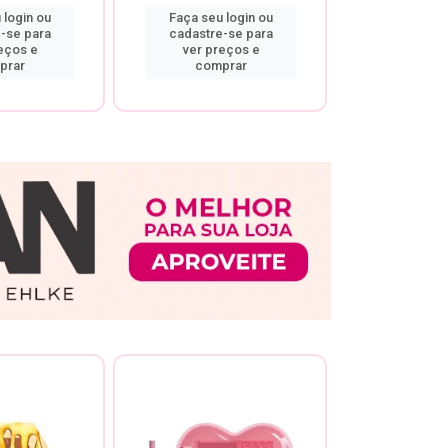
 login ou
Faça seu login ou
Faça seu 
-se para
cadastre-se para
cadastre
eços e
ver preços e
ver pr
prar
comprar
comp