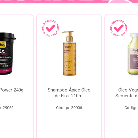
 Power 240g
Shampoo Ápice Óleo
Óleo Vege
de Elixir 210ml
Semente d
: 29062
Código: 29006
Código