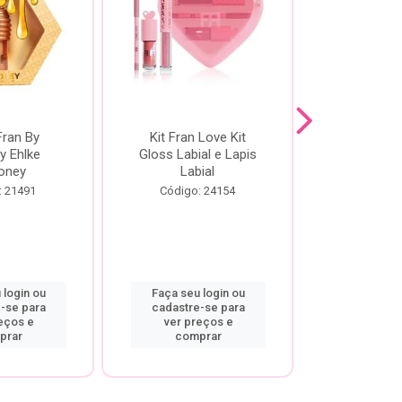
Fran By
Kit Fran Love Kit
Kit Fr
y Ehlke
Gloss Labial e Lapis
Glosslici
oney
Labial
Código:
: 21491
Código: 24154
 login ou
Faça seu login ou
Faça seu 
-se para
cadastre-se para
cadastre
eços e
ver preços e
ver pr
prar
comprar
comp