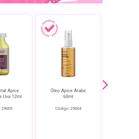
tal Apice
Óleo Apice Árabe
Reparador N
e Uva 12ml
60ml
Esmeral
: 29005
Código: 29004
Código: