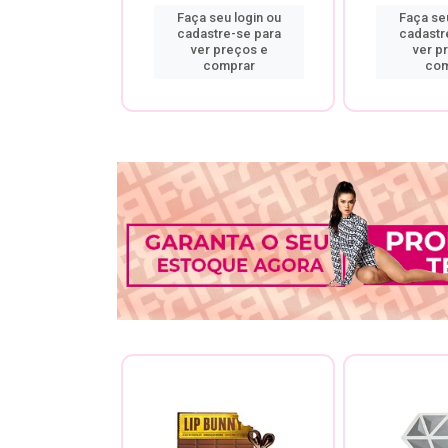
u login ou
Faça seu login ou
Faça seu
re-se para
cadastre-se para
cadastr
preços e
ver preços e
ver p
mprar
comprar
com