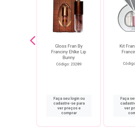
dor De
Gloss Fran By
Kit Fran
gem Power
Franciny Ehlke Lip
Franci
 Fran By
Bunny
ny Ehlke
Código
Código: 23289
o: 9067
u login ou
Faça seu login ou
Faça seu
re-se para
cadastre-se para
cadastr
preços e
ver preços e
ver p
mprar
comprar
com