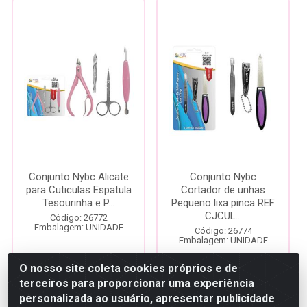
Conjunto Nybc Alicate
Conjunto Nybc
para Cuticulas Espatula
Cortador de unhas
Tesourinha e P...
Pequeno lixa pinca REF
CJCUL...
Código: 26772
Embalagem: UNIDADE
Código: 26774
Embalagem: UNIDADE
O nosso site coleta cookies próprios e de
Faça seu login ou
Faça seu login ou
terceiros para proporcionar uma experiência
cadastre-se para
cadastre-se para
ver preços e
personalizada ao usuário, apresentar publicidade
ver preços e
comprar