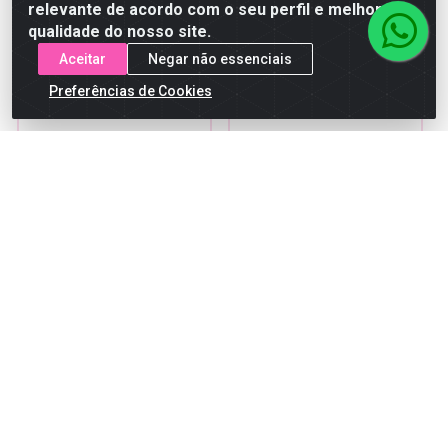
comprar
relevante de acordo com o seu perfil e melhorar a
qualidade do nosso site.
Aceitar
Negar não essenciais
Preferências de Cookies
Cortador De Unha
Bisturi Nybc Para Calos
Lateral Nybc REF CUL-
REF BC-140
98
Código: 26841
Código: 26785
Embalagem: UNIDADE
Embalagem: UNIDADE