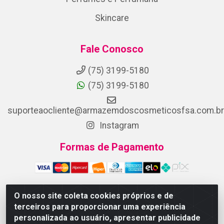
Skincare
Fale Conosco
(75) 3199-5180
(75) 3199-5180
suporteaocliente@armazemdoscosmeticosfsa.com.br
Instagram
Formas de Pagamento
O nosso site coleta cookies próprios e de
terceiros para proporcionar uma experiência
ARMAZEM DOS COSMETICOS DISTRIBUIDORA LTDA -
personalizada ao usuário, apresentar publicidade
Av.Transnordestina, 2222 - Parque Ipê, Feira de Santana/BA -