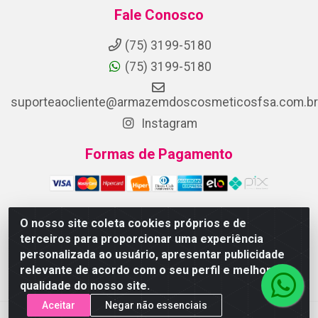
Fale Conosco
(75) 3199-5180
(75) 3199-5180
suporteaocliente@armazemdoscosmeticosfsa.com.br
Instagram
Formas de Pagamento
O nosso site coleta cookies próprios e de
terceiros para proporcionar uma experiência
ARMAZEM DOS COSMETICOS DISTRIBUIDORA LTDA -
personalizada ao usuário, apresentar publicidade
Av.Transnordestina, 2222 - Parque Ipê, Feira de Santana/BA -
relevante de acordo com o seu perfil e melhorar a
CEP 44.054-008 - CNPJ 07.246.802/0001-25
qualidade do nosso site.
Aceitar
Negar não essenciais