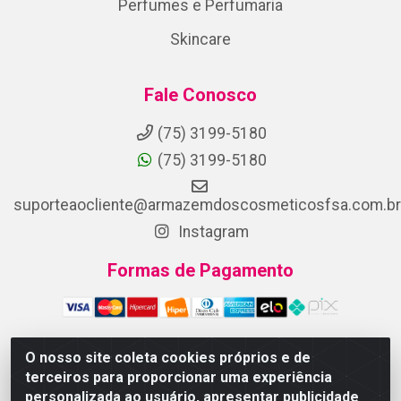
Perfumes e Perfumaria
Skincare
Fale Conosco
(75) 3199-5180
(75) 3199-5180
suporteaocliente@armazemdoscosmeticosfsa.com.br
Instagram
Formas de Pagamento
O nosso site coleta cookies próprios e de
terceiros para proporcionar uma experiência
ARMAZEM DOS COSMETICOS DISTRIBUIDORA LTDA -
personalizada ao usuário, apresentar publicidade
Av.Transnordestina, 2222 - Parque Ipê, Feira de Santana/BA -