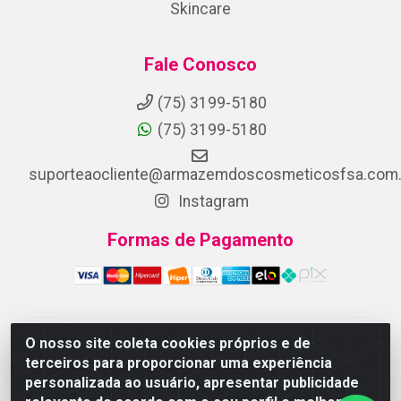
Skincare
Fale Conosco
(75) 3199-5180
(75) 3199-5180
suporteaocliente@armazemdoscosmeticosfsa.com.
Instagram
Formas de Pagamento
O nosso site coleta cookies próprios e de
ARMAZEM DOS COSMETICOS DISTRIBUIDORA LTDA -
terceiros para proporcionar uma experiência
Av.Transnordestina, 2222 - Parque Ipê, Feira de
personalizada ao usuário, apresentar publicidade
Santana/BA - CEP 44.054-008 - CNPJ 07.246.802/0001-