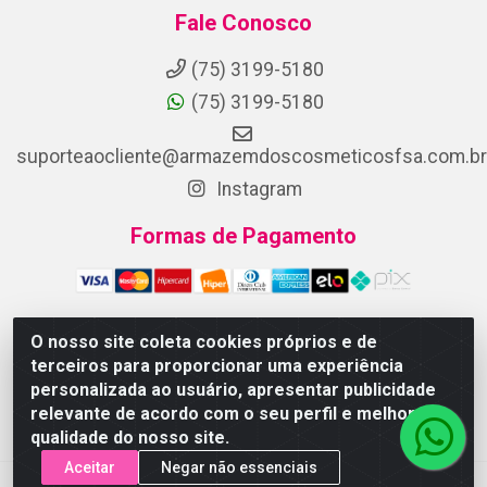
Fale Conosco
(75) 3199-5180
(75) 3199-5180
suporteaocliente@armazemdoscosmeticosfsa.com.br
Instagram
Formas de Pagamento
O nosso site coleta cookies próprios e de
terceiros para proporcionar uma experiência
ARMAZEM DOS COSMETICOS DISTRIBUIDORA LTDA -
personalizada ao usuário, apresentar publicidade
Av.Transnordestina, 2222 - Parque Ipê, Feira de Santana/BA -
relevante de acordo com o seu perfil e melhorar a
CEP 44.054-008 - CNPJ 07.246.802/0001-25
qualidade do nosso site.
Aceitar
Negar não essenciais