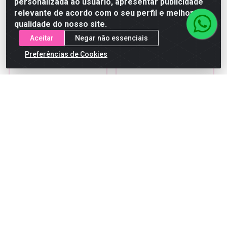
personalizada ao usuário, apresentar publicidade
ver preços e
ver preços e
comprar
comprar
relevante de acordo com o seu perfil e melhorar a
qualidade do nosso site.
Aceitar
Negar não essenciais
Preferências de Cookies
Óleo Face Beautiful
Hidratante Facial Face
Rosa Mosqueta 30ml
Beautiful Rosa
Mosqueta 50g
Código: 27670
Código: 27675
Embalagem: UNIDADE
Embalagem: UNIDADE