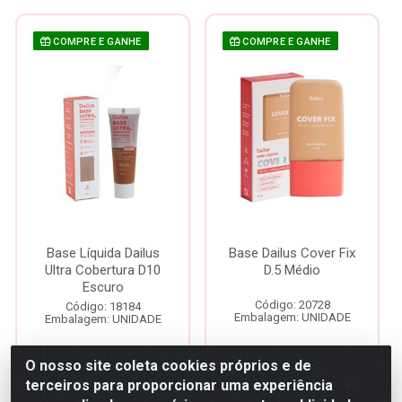
COMPRE E GANHE
COMPRE E GANHE
Base Líquida Dailus
Base Dailus Cover Fix
Ultra Cobertura D10
D.5 Médio
Escuro
Código: 20728
Código: 18184
Embalagem: UNIDADE
Embalagem: UNIDADE
O nosso site coleta cookies próprios e de
Faça seu login ou
Faça seu login ou
terceiros para proporcionar uma experiência
cadastre-se para
cadastre-se para